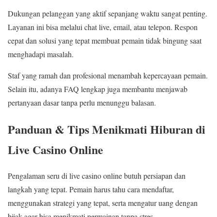
Dukungan pelanggan yang aktif sepanjang waktu sangat penting.
Layanan ini bisa melalui chat live, email, atau telepon. Respon
cepat dan solusi yang tepat membuat pemain tidak bingung saat
menghadapi masalah.
Staf yang ramah dan profesional menambah kepercayaan pemain.
Selain itu, adanya FAQ lengkap juga membantu menjawab
pertanyaan dasar tanpa perlu menunggu balasan.
Panduan & Tips Menikmati Hiburan di
Live Casino Online
Pengalaman seru di live casino online butuh persiapan dan
langkah yang tepat. Pemain harus tahu cara mendaftar,
menggunakan strategi yang tepat, serta mengatur uang dengan
bijak agar bisa menikmati permainan tanpa stres.