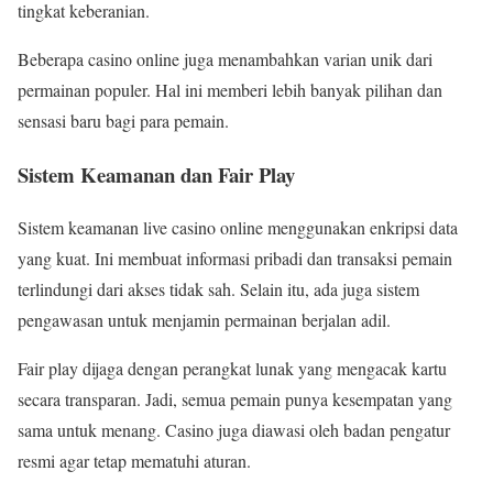
tingkat keberanian.
Beberapa casino online juga menambahkan varian unik dari
permainan populer. Hal ini memberi lebih banyak pilihan dan
sensasi baru bagi para pemain.
Sistem Keamanan dan Fair Play
Sistem keamanan live casino online menggunakan enkripsi data
yang kuat. Ini membuat informasi pribadi dan transaksi pemain
terlindungi dari akses tidak sah. Selain itu, ada juga sistem
pengawasan untuk menjamin permainan berjalan adil.
Fair play dijaga dengan perangkat lunak yang mengacak kartu
secara transparan. Jadi, semua pemain punya kesempatan yang
sama untuk menang. Casino juga diawasi oleh badan pengatur
resmi agar tetap mematuhi aturan.