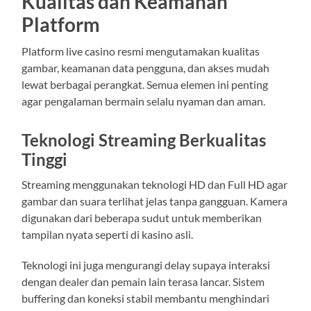
Kualitas dan Keamanan
Platform
Platform live casino resmi mengutamakan kualitas
gambar, keamanan data pengguna, dan akses mudah
lewat berbagai perangkat. Semua elemen ini penting
agar pengalaman bermain selalu nyaman dan aman.
Teknologi Streaming Berkualitas
Tinggi
Streaming menggunakan teknologi HD dan Full HD agar
gambar dan suara terlihat jelas tanpa gangguan. Kamera
digunakan dari beberapa sudut untuk memberikan
tampilan nyata seperti di kasino asli.
Teknologi ini juga mengurangi delay supaya interaksi
dengan dealer dan pemain lain terasa lancar. Sistem
buffering dan koneksi stabil membantu menghindari