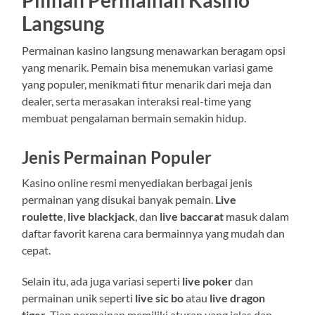
Pilihan Permainan Kasino
Langsung
Permainan kasino langsung menawarkan beragam opsi
yang menarik. Pemain bisa menemukan variasi game
yang populer, menikmati fitur menarik dari meja dan
dealer, serta merasakan interaksi real-time yang
membuat pengalaman bermain semakin hidup.
Jenis Permainan Populer
Kasino online resmi menyediakan berbagai jenis
permainan yang disukai banyak pemain.
Live
roulette
,
live blackjack
, dan
live baccarat
masuk dalam
daftar favorit karena cara bermainnya yang mudah dan
cepat.
Selain itu, ada juga variasi seperti
live poker
dan
permainan unik seperti
live sic bo
atau
live dragon
tiger
. Tiap permainan memiliki aturan yang jelas dan