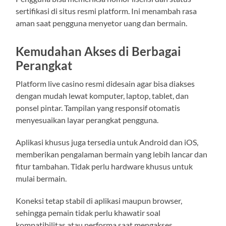
sertifikasi di situs resmi platform. Ini menambah rasa
aman saat pengguna menyetor uang dan bermain.
Kemudahan Akses di Berbagai
Perangkat
Platform live casino resmi didesain agar bisa diakses
dengan mudah lewat komputer, laptop, tablet, dan
ponsel pintar. Tampilan yang responsif otomatis
menyesuaikan layar perangkat pengguna.
Aplikasi khusus juga tersedia untuk Android dan iOS,
memberikan pengalaman bermain yang lebih lancar dan
fitur tambahan. Tidak perlu hardware khusus untuk
mulai bermain.
Koneksi tetap stabil di aplikasi maupun browser,
sehingga pemain tidak perlu khawatir soal
kompatibilitas atau performa saat mengakses