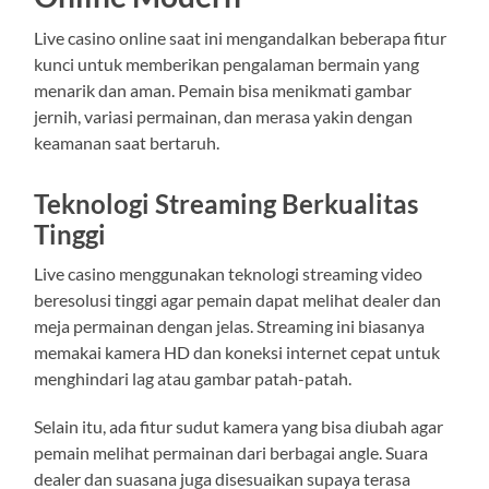
Live casino online saat ini mengandalkan beberapa fitur
kunci untuk memberikan pengalaman bermain yang
menarik dan aman. Pemain bisa menikmati gambar
jernih, variasi permainan, dan merasa yakin dengan
keamanan saat bertaruh.
Teknologi Streaming Berkualitas
Tinggi
Live casino menggunakan teknologi streaming video
beresolusi tinggi agar pemain dapat melihat dealer dan
meja permainan dengan jelas. Streaming ini biasanya
memakai kamera HD dan koneksi internet cepat untuk
menghindari lag atau gambar patah-patah.
Selain itu, ada fitur sudut kamera yang bisa diubah agar
pemain melihat permainan dari berbagai angle. Suara
dealer dan suasana juga disesuaikan supaya terasa