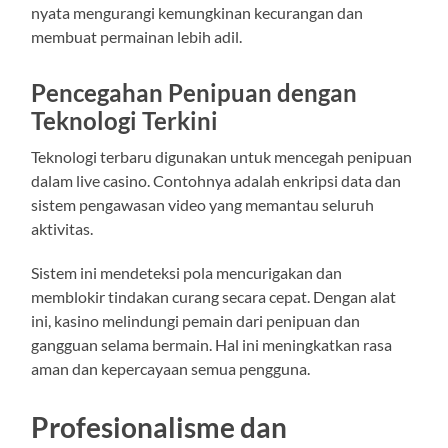
nyata mengurangi kemungkinan kecurangan dan
membuat permainan lebih adil.
Pencegahan Penipuan dengan
Teknologi Terkini
Teknologi terbaru digunakan untuk mencegah penipuan
dalam live casino. Contohnya adalah enkripsi data dan
sistem pengawasan video yang memantau seluruh
aktivitas.
Sistem ini mendeteksi pola mencurigakan dan
memblokir tindakan curang secara cepat. Dengan alat
ini, kasino melindungi pemain dari penipuan dan
gangguan selama bermain. Hal ini meningkatkan rasa
aman dan kepercayaan semua pengguna.
Profesionalisme dan