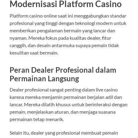
Modernisasi Platform Casino
Platform casino online saat ini menggabungkan standar
profesional yang tinggi dengan teknologi modern untuk
memberikan pengalaman bermain yang lancar dan
nyaman. Mereka fokus pada kualitas dealer, fitur
canggih, dan desain antarmuka supaya pemain tidak
kesulitan saat bermain.
Peran Dealer Profesional dalam
Permainan Langsung
Dealer profesional sangat penting dalam live casino
karena mereka menjamin permainan berjalan adil dan
lancar. Mereka dilatih khusus untuk berinteraksi dengan
pemain, menjelaskan aturan, dan menjaga suasana
permainan tetap menarik.
Selain itu, dealer yang profesional membuat pemain