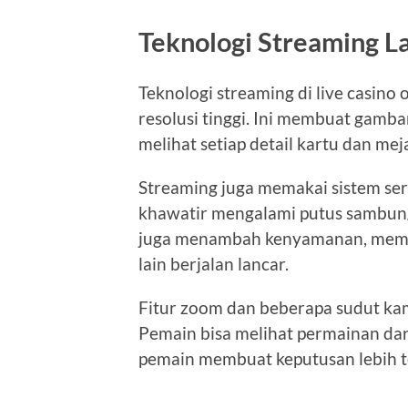
Teknologi Streaming La
Teknologi streaming di live casi
resolusi tinggi. Ini membuat gamba
melihat setiap detail kartu dan me
Streaming juga memakai sistem serve
khawatir mengalami putus sambunga
juga menambah kenyamanan, memb
lain berjalan lancar.
Fitur zoom dan beberapa sudut k
Pemain bisa melihat permainan dari 
pemain membuat keputusan lebih t