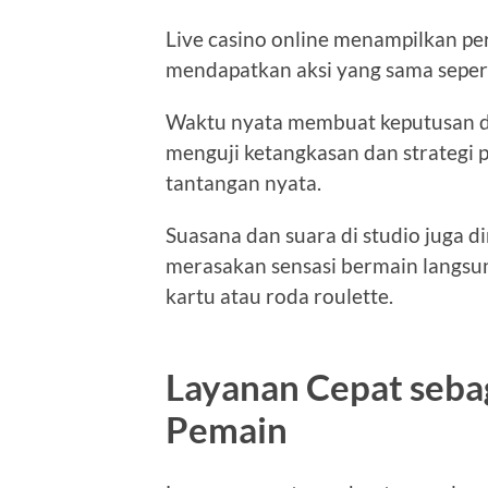
Live casino online menampilkan per
mendapatkan aksi yang sama seperti 
Waktu nyata membuat keputusan da
menguji ketangkasan dan strategi 
tantangan nyata.
Suasana dan suara di studio juga di
merasakan sensasi bermain langsun
kartu atau roda roulette.
Layanan Cepat seba
Pemain