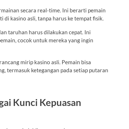
mainan secara real-time. Ini berarti pemain
di kasino asli, tanpa harus ke tempat fisik.
n taruhan harus dilakukan cepat. Ini
pemain, cocok untuk mereka yang ingin
rancang mirip kasino asli. Pemain bisa
g, termasuk ketegangan pada setiap putaran
gai Kunci Kepuasan