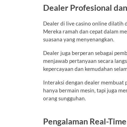
Dealer Profesional dan
Dealer di live casino online dilatih
Mereka ramah dan cepat dalam me
suasana yang menyenangkan.
Dealer juga berperan sebagai pemb
menjawab pertanyaan secara langsu
kepercayaan dan kemudahan selam
Interaksi dengan dealer membuat p
hanya bermain mesin, tapi juga me
orang sungguhan.
Pengalaman Real-Time s