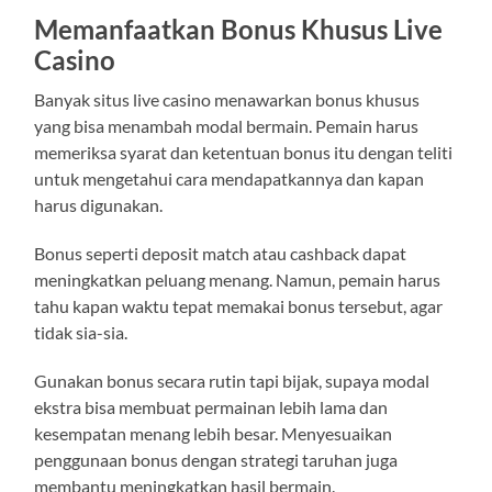
Memanfaatkan Bonus Khusus Live
Casino
Banyak situs live casino menawarkan bonus khusus
yang bisa menambah modal bermain. Pemain harus
memeriksa syarat dan ketentuan bonus itu dengan teliti
untuk mengetahui cara mendapatkannya dan kapan
harus digunakan.
Bonus seperti deposit match atau cashback dapat
meningkatkan peluang menang. Namun, pemain harus
tahu kapan waktu tepat memakai bonus tersebut, agar
tidak sia-sia.
Gunakan bonus secara rutin tapi bijak, supaya modal
ekstra bisa membuat permainan lebih lama dan
kesempatan menang lebih besar. Menyesuaikan
penggunaan bonus dengan strategi taruhan juga
membantu meningkatkan hasil bermain.