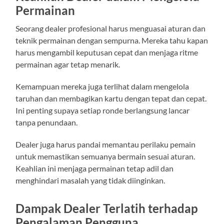
Permainan
Seorang dealer profesional harus menguasai aturan dan
teknik permainan dengan sempurna. Mereka tahu kapan
harus mengambil keputusan cepat dan menjaga ritme
permainan agar tetap menarik.
Kemampuan mereka juga terlihat dalam mengelola
taruhan dan membagikan kartu dengan tepat dan cepat.
Ini penting supaya setiap ronde berlangsung lancar
tanpa penundaan.
Dealer juga harus pandai memantau perilaku pemain
untuk memastikan semuanya bermain sesuai aturan.
Keahlian ini menjaga permainan tetap adil dan
menghindari masalah yang tidak diinginkan.
Dampak Dealer Terlatih terhadap
Pengalaman Pengguna