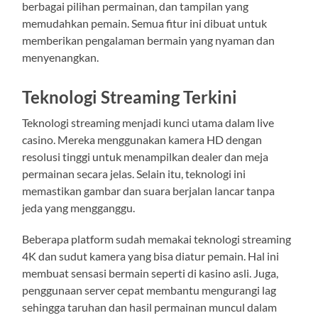
berbagai pilihan permainan, dan tampilan yang
memudahkan pemain. Semua fitur ini dibuat untuk
memberikan pengalaman bermain yang nyaman dan
menyenangkan.
Teknologi Streaming Terkini
Teknologi streaming menjadi kunci utama dalam live
casino. Mereka menggunakan kamera HD dengan
resolusi tinggi untuk menampilkan dealer dan meja
permainan secara jelas. Selain itu, teknologi ini
memastikan gambar dan suara berjalan lancar tanpa
jeda yang mengganggu.
Beberapa platform sudah memakai teknologi streaming
4K dan sudut kamera yang bisa diatur pemain. Hal ini
membuat sensasi bermain seperti di kasino asli. Juga,
penggunaan server cepat membantu mengurangi lag
sehingga taruhan dan hasil permainan muncul dalam