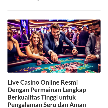
Live Casino Online Resmi
Dengan Permainan Lengkap
Berkualitas Tinggi untuk
Pengalaman Seru dan Aman