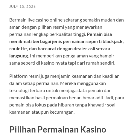
JULY 10, 2026
Bermain live casino online sekarang semakin mudah dan
aman dengan pilihan resmi yang menawarkan
permainan lengkap berkualitas tinggi.
Pemain bisa
menikmati berbagai jenis permainan seperti blackjack,
roulette, dan baccarat dengan dealer asli secara
langsung.
Ini memberikan pengalaman yang hampir
sama seperti di kasino nyata tapi dari rumah sendiri.
Platform resmi juga menjamin keamanan dan keadilan
dalam setiap permainan. Mereka menggunakan
teknologi terbaru untuk menjaga data pemain dan
memastikan hasil permainan benar-benar adil. Jadi, para
pemain bisa fokus pada hiburan tanpa khawatir soal
keamanan ataupun kecurangan.
Pilihan Permainan Kasino