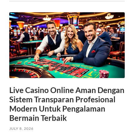
Live Casino Online Aman Dengan
Sistem Transparan Profesional
Modern Untuk Pengalaman
Bermain Terbaik
JULY 8, 2026