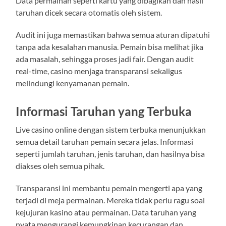
Data permainan seperti kartu yang dibagikan dan hasil
taruhan dicek secara otomatis oleh sistem.
Audit ini juga memastikan bahwa semua aturan dipatuhi
tanpa ada kesalahan manusia. Pemain bisa melihat jika
ada masalah, sehingga proses jadi fair. Dengan audit
real-time, casino menjaga transparansi sekaligus
melindungi kenyamanan pemain.
Informasi Taruhan yang Terbuka
Live casino online dengan sistem terbuka menunjukkan
semua detail taruhan pemain secara jelas. Informasi
seperti jumlah taruhan, jenis taruhan, dan hasilnya bisa
diakses oleh semua pihak.
Transparansi ini membantu pemain mengerti apa yang
terjadi di meja permainan. Mereka tidak perlu ragu soal
kejujuran kasino atau permainan. Data taruhan yang
nyata mengurangi kemungkinan kecurangan dan