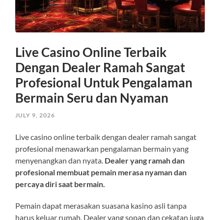
Live Casino Online Terbaik
Dengan Dealer Ramah Sangat
Profesional Untuk Pengalaman
Bermain Seru dan Nyaman
JULY 9, 2026
Live casino online terbaik dengan dealer ramah sangat
profesional menawarkan pengalaman bermain yang
menyenangkan dan nyata.
Dealer yang ramah dan
profesional membuat pemain merasa nyaman dan
percaya diri saat bermain.
Pemain dapat merasakan suasana kasino asli tanpa
harus keluar rumah. Dealer yang sopan dan cekatan juga