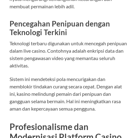
membuat permainan lebih adil.
Pencegahan Penipuan dengan
Teknologi Terkini
Teknologi terbaru digunakan untuk mencegah penipuan
dalam live casino. Contohnya adalah enkripsi data dan
sistem pengawasan video yang memantau seluruh
aktivitas.
Sistem ini mendeteksi pola mencurigakan dan
memblokir tindakan curang secara cepat. Dengan alat
ini, kasino melindungi pemain dari penipuan dan
gangguan selama bermain. Hal ini meningkatkan rasa
aman dan kepercayaan semua pengguna.
Profesionalisme dan
Modernisasi Platform Casino