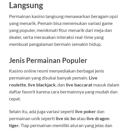
Langsung
Permainan kasino langsung menawarkan beragam opsi
yang menarik. Pemain bisa menemukan variasi game
yang populer, menikmati fitur menarik dari meja dan
dealer, serta merasakan interaksi real-time yang
membuat pengalaman bermain semakin hidup.
Jenis Permainan Populer
Kasino online resmi menyediakan berbagai jenis
permainan yang disukai banyak pemain.
Live
roulette
,
live blackjack
, dan
live baccarat
masuk dalam
daftar favorit karena cara bermainnya yang mudah dan
cepat.
Selain itu, ada juga variasi seperti
live poker
dan
permainan unik seperti
live sic bo
atau
live dragon
tiger
. Tiap permainan memiliki aturan yang jelas dan