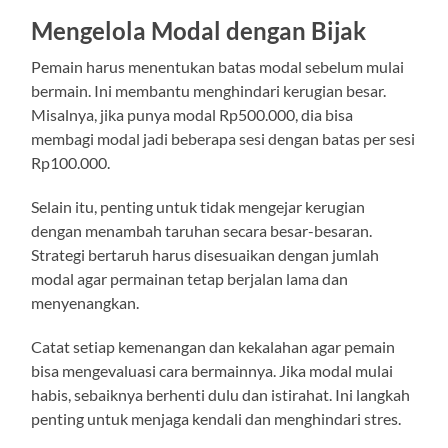
Mengelola Modal dengan Bijak
Pemain harus menentukan batas modal sebelum mulai
bermain. Ini membantu menghindari kerugian besar.
Misalnya, jika punya modal Rp500.000, dia bisa
membagi modal jadi beberapa sesi dengan batas per sesi
Rp100.000.
Selain itu, penting untuk tidak mengejar kerugian
dengan menambah taruhan secara besar-besaran.
Strategi bertaruh harus disesuaikan dengan jumlah
modal agar permainan tetap berjalan lama dan
menyenangkan.
Catat setiap kemenangan dan kekalahan agar pemain
bisa mengevaluasi cara bermainnya. Jika modal mulai
habis, sebaiknya berhenti dulu dan istirahat. Ini langkah
penting untuk menjaga kendali dan menghindari stres.