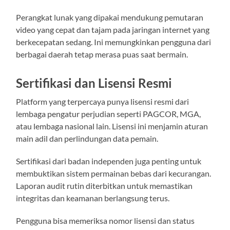
Perangkat lunak yang dipakai mendukung pemutaran
video yang cepat dan tajam pada jaringan internet yang
berkecepatan sedang. Ini memungkinkan pengguna dari
berbagai daerah tetap merasa puas saat bermain.
Sertifikasi dan Lisensi Resmi
Platform yang terpercaya punya lisensi resmi dari
lembaga pengatur perjudian seperti PAGCOR, MGA,
atau lembaga nasional lain. Lisensi ini menjamin aturan
main adil dan perlindungan data pemain.
Sertifikasi dari badan independen juga penting untuk
membuktikan sistem permainan bebas dari kecurangan.
Laporan audit rutin diterbitkan untuk memastikan
integritas dan keamanan berlangsung terus.
Pengguna bisa memeriksa nomor lisensi dan status