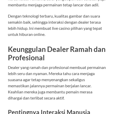
membantu menjaga permainan tetap lancar dan adil.
Dengan teknologi terbaru, kualitas gambar dan suara
semakin baik, sehingga interaksi dengan dealer terasa
lebih hidup. Ini membuat live casino pilihan yang tepat
untuk hiburan online.
Keunggulan Dealer Ramah dan
Profesional
Dealer yang ramah dan profesional membuat permainan
lebih seru dan nyaman. Mereka tahu cara menjaga
suasana agar tetap menyenangkan sekaligus
memastikan jalannya permainan berjalan lancar.
Keahlian mereka juga membantu pemain merasa
dihargai dan terlibat secara aktif.
Pentingnya Interaksi Manusia