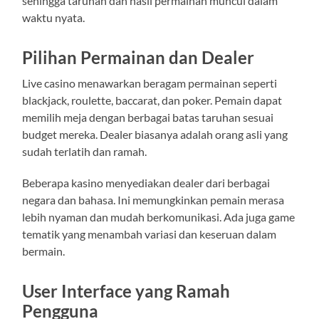
sehingga taruhan dan hasil permainan muncul dalam
waktu nyata.
Pilihan Permainan dan Dealer
Live casino menawarkan beragam permainan seperti
blackjack, roulette, baccarat, dan poker. Pemain dapat
memilih meja dengan berbagai batas taruhan sesuai
budget mereka. Dealer biasanya adalah orang asli yang
sudah terlatih dan ramah.
Beberapa kasino menyediakan dealer dari berbagai
negara dan bahasa. Ini memungkinkan pemain merasa
lebih nyaman dan mudah berkomunikasi. Ada juga game
tematik yang menambah variasi dan keseruan dalam
bermain.
User Interface yang Ramah
Pengguna