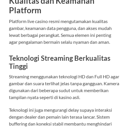
Kualitas dan Keamanan
Platform
Platform live casino resmi mengutamakan kualitas
gambar, keamanan data pengguna, dan akses mudah
lewat berbagai perangkat. Semua elemen ini penting
agar pengalaman bermain selalu nyaman dan aman.
Teknologi Streaming Berkualitas
Tinggi
Streaming menggunakan teknologi HD dan Full HD agar
gambar dan suara terlihat jelas tanpa gangguan. Kamera
digunakan dari beberapa sudut untuk memberikan
tampilan nyata seperti di kasino asli.
Teknologi ini juga mengurangi delay supaya interaksi
dengan dealer dan pemain lain terasa lancar. Sistem
buffering dan koneksi stabil membantu menghindari