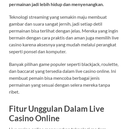
permainan jadi lebih hidup dan menyenangkan.
Teknologi streaming yang semakin maju membuat
gambar dan suara sangat jernih, jadi setiap detil
permainan bisa terlihat dengan jelas. Mereka yang ingin
bermain dengan cara praktis dan aman juga memilih live
casino karena aksesnya yang mudah melalui perangkat
seperti ponsel dan komputer.
Banyak pilihan game populer seperti blackjack, roulette,
dan baccarat yang tersedia dalam live casino online. Ini
membuat pemain bisa mencoba berbagai jenis
permainan yang sesuai dengan selera mereka tanpa
ribet.
Fitur Unggulan Dalam Live
Casino Online