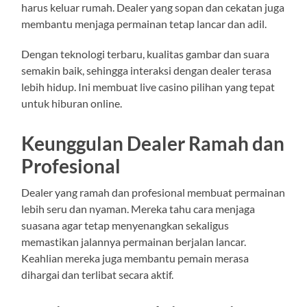
harus keluar rumah. Dealer yang sopan dan cekatan juga
membantu menjaga permainan tetap lancar dan adil.
Dengan teknologi terbaru, kualitas gambar dan suara
semakin baik, sehingga interaksi dengan dealer terasa
lebih hidup. Ini membuat live casino pilihan yang tepat
untuk hiburan online.
Keunggulan Dealer Ramah dan
Profesional
Dealer yang ramah dan profesional membuat permainan
lebih seru dan nyaman. Mereka tahu cara menjaga
suasana agar tetap menyenangkan sekaligus
memastikan jalannya permainan berjalan lancar.
Keahlian mereka juga membantu pemain merasa
dihargai dan terlibat secara aktif.