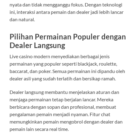
nyata dan tidak mengganggu fokus. Dengan teknologi
ini, interaksi antara pemain dan dealer jadi lebih lancar
dan natural.
Pilihan Permainan Populer dengan
Dealer Langsung
Live casino modern menyediakan berbagai jenis
permainan yang populer seperti blackjack, roulette,
baccarat, dan poker. Semua permainan ini dipandu oleh
dealer asli yang sudah terlatih dan bersikap ramah.
Dealer langsung membantu menjelaskan aturan dan
menjaga permainan tetap berjalan lancar. Mereka
berbicara dengan sopan dan profesional, membuat
pengalaman pemain menjadi nyaman. Fitur chat
memungkinkan pemain mengobrol dengan dealer dan
pemain lain secara real time.