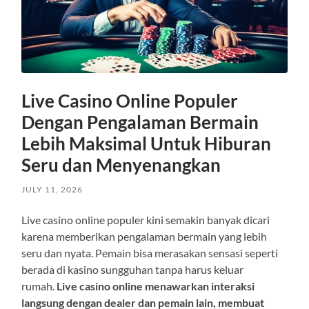
Live Casino Online Populer
Dengan Pengalaman Bermain
Lebih Maksimal Untuk Hiburan
Seru dan Menyenangkan
JULY 11, 2026
Live casino online populer kini semakin banyak dicari
karena memberikan pengalaman bermain yang lebih
seru dan nyata. Pemain bisa merasakan sensasi seperti
berada di kasino sungguhan tanpa harus keluar
rumah.
Live casino online menawarkan interaksi
langsung dengan dealer dan pemain lain, membuat