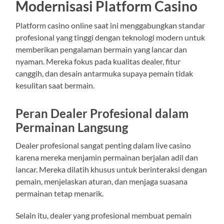
Modernisasi Platform Casino
Platform casino online saat ini menggabungkan standar
profesional yang tinggi dengan teknologi modern untuk
memberikan pengalaman bermain yang lancar dan
nyaman. Mereka fokus pada kualitas dealer, fitur
canggih, dan desain antarmuka supaya pemain tidak
kesulitan saat bermain.
Peran Dealer Profesional dalam
Permainan Langsung
Dealer profesional sangat penting dalam live casino
karena mereka menjamin permainan berjalan adil dan
lancar. Mereka dilatih khusus untuk berinteraksi dengan
pemain, menjelaskan aturan, dan menjaga suasana
permainan tetap menarik.
Selain itu, dealer yang profesional membuat pemain