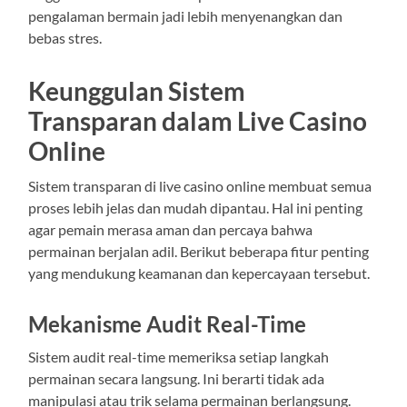
pengalaman bermain jadi lebih menyenangkan dan
bebas stres.
Keunggulan Sistem
Transparan dalam Live Casino
Online
Sistem transparan di live casino online membuat semua
proses lebih jelas dan mudah dipantau. Hal ini penting
agar pemain merasa aman dan percaya bahwa
permainan berjalan adil. Berikut beberapa fitur penting
yang mendukung keamanan dan kepercayaan tersebut.
Mekanisme Audit Real-Time
Sistem audit real-time memeriksa setiap langkah
permainan secara langsung. Ini berarti tidak ada
manipulasi atau trik selama permainan berlangsung.