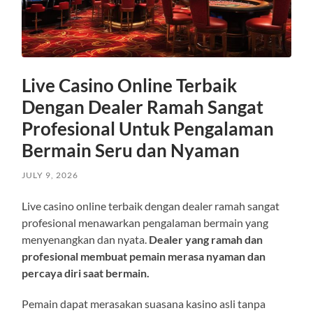
Live Casino Online Terbaik
Dengan Dealer Ramah Sangat
Profesional Untuk Pengalaman
Bermain Seru dan Nyaman
JULY 9, 2026
Live casino online terbaik dengan dealer ramah sangat
profesional menawarkan pengalaman bermain yang
menyenangkan dan nyata.
Dealer yang ramah dan
profesional membuat pemain merasa nyaman dan
percaya diri saat bermain.
Pemain dapat merasakan suasana kasino asli tanpa