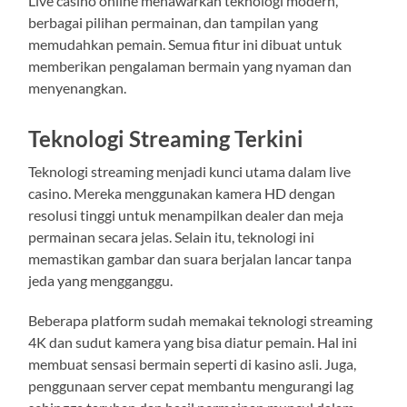
Live casino online menawarkan teknologi modern,
berbagai pilihan permainan, dan tampilan yang
memudahkan pemain. Semua fitur ini dibuat untuk
memberikan pengalaman bermain yang nyaman dan
menyenangkan.
Teknologi Streaming Terkini
Teknologi streaming menjadi kunci utama dalam live
casino. Mereka menggunakan kamera HD dengan
resolusi tinggi untuk menampilkan dealer dan meja
permainan secara jelas. Selain itu, teknologi ini
memastikan gambar dan suara berjalan lancar tanpa
jeda yang mengganggu.
Beberapa platform sudah memakai teknologi streaming
4K dan sudut kamera yang bisa diatur pemain. Hal ini
membuat sensasi bermain seperti di kasino asli. Juga,
penggunaan server cepat membantu mengurangi lag