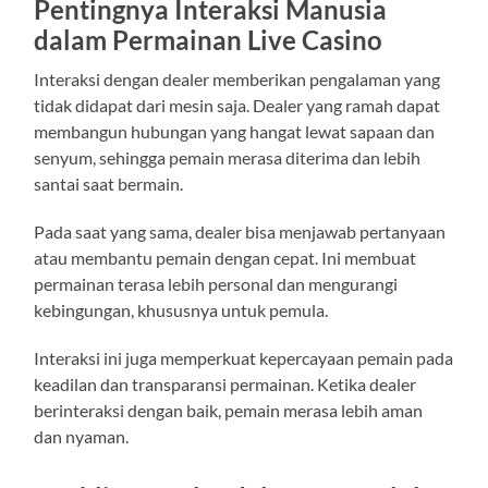
Pentingnya Interaksi Manusia
dalam Permainan Live Casino
Interaksi dengan dealer memberikan pengalaman yang
tidak didapat dari mesin saja. Dealer yang ramah dapat
membangun hubungan yang hangat lewat sapaan dan
senyum, sehingga pemain merasa diterima dan lebih
santai saat bermain.
Pada saat yang sama, dealer bisa menjawab pertanyaan
atau membantu pemain dengan cepat. Ini membuat
permainan terasa lebih personal dan mengurangi
kebingungan, khususnya untuk pemula.
Interaksi ini juga memperkuat kepercayaan pemain pada
keadilan dan transparansi permainan. Ketika dealer
berinteraksi dengan baik, pemain merasa lebih aman
dan nyaman.