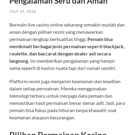
Pengalaman Seru dan Aman
JULY 10, 2026
Bermain live casino online sekarang semakin mudah dan
aman dengan pilihan resmi yang menawarkan
permainan lengkap berkualitas tinggi.
Pemain bisa
menikmati berbagai jenis permainan seperti blackjack,
roulette, dan baccarat dengan dealer asli secara
langsung.
Ini memberikan pengalaman yang hampir
sama seperti di kasino nyata tapi dari rumah sendiri.
Platform resmi juga menjamin keamanan dan keadilan
dalam setiap permainan. Mereka menggunakan
teknologi terbaru untuk menjaga data pemain dan
memastikan hasil permainan benar-benar adil. Jadi, para
pemain bisa fokus pada hiburan tanpa khawatir soal
keamanan ataupun kecurangan.