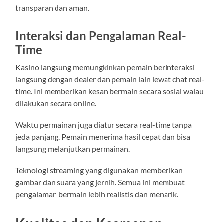
transparan dan aman.
Interaksi dan Pengalaman Real-
Time
Kasino langsung memungkinkan pemain berinteraksi
langsung dengan dealer dan pemain lain lewat chat real-
time. Ini memberikan kesan bermain secara sosial walau
dilakukan secara online.
Waktu permainan juga diatur secara real-time tanpa
jeda panjang. Pemain menerima hasil cepat dan bisa
langsung melanjutkan permainan.
Teknologi streaming yang digunakan memberikan
gambar dan suara yang jernih. Semua ini membuat
pengalaman bermain lebih realistis dan menarik.