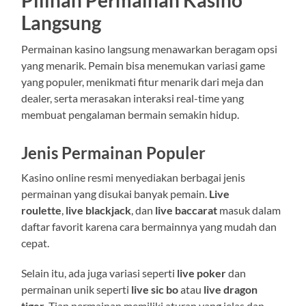
Pilihan Permainan Kasino
Langsung
Permainan kasino langsung menawarkan beragam opsi
yang menarik. Pemain bisa menemukan variasi game
yang populer, menikmati fitur menarik dari meja dan
dealer, serta merasakan interaksi real-time yang
membuat pengalaman bermain semakin hidup.
Jenis Permainan Populer
Kasino online resmi menyediakan berbagai jenis
permainan yang disukai banyak pemain.
Live
roulette
,
live blackjack
, dan
live baccarat
masuk dalam
daftar favorit karena cara bermainnya yang mudah dan
cepat.
Selain itu, ada juga variasi seperti
live poker
dan
permainan unik seperti
live sic bo
atau
live dragon
tiger
. Tiap permainan memiliki aturan yang jelas dan