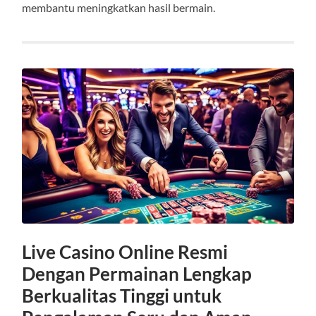
membantu meningkatkan hasil bermain.
Live Casino Online Resmi
Dengan Permainan Lengkap
Berkualitas Tinggi untuk