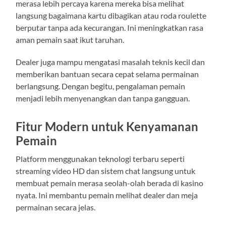
merasa lebih percaya karena mereka bisa melihat
langsung bagaimana kartu dibagikan atau roda roulette
berputar tanpa ada kecurangan. Ini meningkatkan rasa
aman pemain saat ikut taruhan.
Dealer juga mampu mengatasi masalah teknis kecil dan
memberikan bantuan secara cepat selama permainan
berlangsung. Dengan begitu, pengalaman pemain
menjadi lebih menyenangkan dan tanpa gangguan.
Fitur Modern untuk Kenyamanan
Pemain
Platform menggunakan teknologi terbaru seperti
streaming video HD dan sistem chat langsung untuk
membuat pemain merasa seolah-olah berada di kasino
nyata. Ini membantu pemain melihat dealer dan meja
permainan secara jelas.