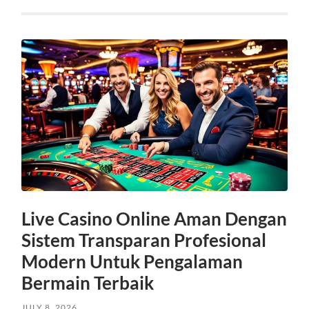
Live Casino Online Aman Dengan
Sistem Transparan Profesional
Modern Untuk Pengalaman
Bermain Terbaik
JULY 8, 2026