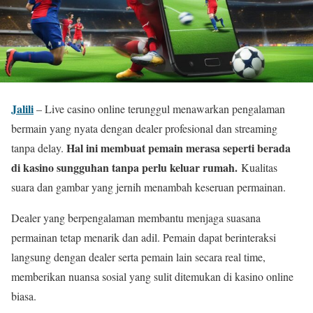
Jalili
– Live casino online terunggul menawarkan pengalaman
bermain yang nyata dengan dealer profesional dan streaming
Hal ini membuat pemain merasa seperti berada
tanpa delay.
di kasino sungguhan tanpa perlu keluar rumah.
Kualitas
suara dan gambar yang jernih menambah keseruan permainan.
Dealer yang berpengalaman membantu menjaga suasana
permainan tetap menarik dan adil. Pemain dapat berinteraksi
langsung dengan dealer serta pemain lain secara real time,
memberikan nuansa sosial yang sulit ditemukan di kasino online
biasa.