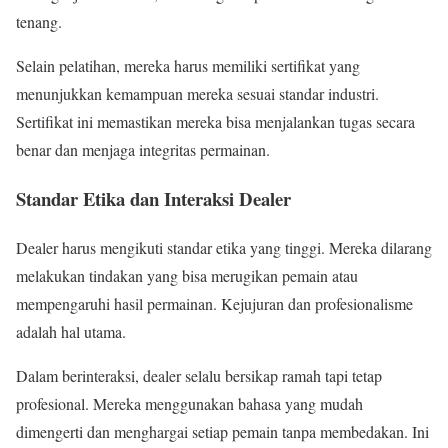
tenang.
Selain pelatihan, mereka harus memiliki sertifikat yang
menunjukkan kemampuan mereka sesuai standar industri.
Sertifikat ini memastikan mereka bisa menjalankan tugas secara
benar dan menjaga integritas permainan.
Standar Etika dan Interaksi Dealer
Dealer harus mengikuti standar etika yang tinggi. Mereka dilarang
melakukan tindakan yang bisa merugikan pemain atau
mempengaruhi hasil permainan. Kejujuran dan profesionalisme
adalah hal utama.
Dalam berinteraksi, dealer selalu bersikap ramah tapi tetap
profesional. Mereka menggunakan bahasa yang mudah
dimengerti dan menghargai setiap pemain tanpa membedakan. Ini