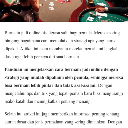
Bermain judi online bisa terasa sulit bagi pemula. Mereka sering
bingung bagaimana cara memulai dan strategi apa yang harus
dipakai. Artikel ini akan membantu mereka memahami langkah
dasar agar lebih percaya diri saat bermain.
Panduan ini menjelaskan cara bermain judi online dengan
strategi yang mudah dipahami oleh pemula, sehingga mereka
bisa bermain lebih pintar dan tidak asal-asalan.
Dengan
mengetahui tips dan trik yang tepat, pemain baru bisa mengurangi
risiko kalah dan meningkatkan peluang menang.
Selain itu, artikel ini juga memberikan informasi penting tentang
aturan dasar dan jenis permainan yang sering dimainkan. Dengan