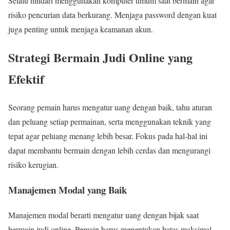
Selalu hindari menggunakan komputer umum saat bermain agar
risiko pencurian data berkurang. Menjaga password dengan kuat
juga penting untuk menjaga keamanan akun.
Strategi Bermain Judi Online yang
Efektif
Seorang pemain harus mengatur uang dengan baik, tahu aturan
dan peluang setiap permainan, serta menggunakan teknik yang
tepat agar peluang menang lebih besar. Fokus pada hal-hal ini
dapat membantu bermain dengan lebih cerdas dan mengurangi
risiko kerugian.
Manajemen Modal yang Baik
Manajemen modal berarti mengatur uang dengan bijak saat
bermain judi online. Pemain harus menentukan batas maksimal