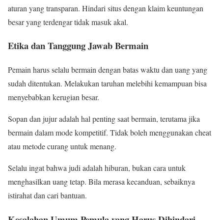
aturan yang transparan. Hindari situs dengan klaim keuntungan
besar yang terdengar tidak masuk akal.
Etika dan Tanggung Jawab Bermain
Pemain harus selalu bermain dengan batas waktu dan uang yang
sudah ditentukan. Melakukan taruhan melebihi kemampuan bisa
menyebabkan kerugian besar.
Sopan dan jujur adalah hal penting saat bermain, terutama jika
bermain dalam mode kompetitif. Tidak boleh menggunakan cheat
atau metode curang untuk menang.
Selalu ingat bahwa judi adalah hiburan, bukan cara untuk
menghasilkan uang tetap. Bila merasa kecanduan, sebaiknya
istirahat dan cari bantuan.
Kesalahan Umum Pemula yang Harus Dihindari