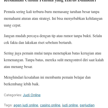
Pemula sering kali terburu-buru memasang taruhan besar tanpa
memahami aturan atau strategi. Ini bisa menyebabkan kehilangan
uang cepat.
Jangan mudah percaya dengan tip atau rumor tanpa bukti. Selalu
cek fakta dan lakukan riset sebelum bertaruh.
Sering juga pemain mulai tanpa menetapkan batas kerugian atau
kemenangan. Tanpa batas, mereka sulit mengontrol diri saat kalah
atau menang besar.
Menghindari kesalahan ini membantu pemain belajar dan
berkembang lebih baik.
Categories:
Judi Online
Tags:
agen judi online
,
casino online
,
judi online
,
perjudian