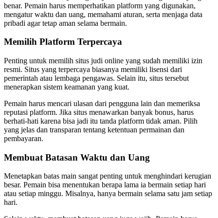
benar. Pemain harus memperhatikan platform yang digunakan,
mengatur waktu dan uang, memahami aturan, serta menjaga data
pribadi agar tetap aman selama bermain.
Memilih Platform Terpercaya
Penting untuk memilih situs judi online yang sudah memiliki izin
resmi. Situs yang terpercaya biasanya memiliki lisensi dari
pemerintah atau lembaga pengawas. Selain itu, situs tersebut
menerapkan sistem keamanan yang kuat.
Pemain harus mencari ulasan dari pengguna lain dan memeriksa
reputasi platform. Jika situs menawarkan banyak bonus, harus
berhati-hati karena bisa jadi itu tanda platform tidak aman. Pilih
yang jelas dan transparan tentang ketentuan permainan dan
pembayaran.
Membuat Batasan Waktu dan Uang
Menetapkan batas main sangat penting untuk menghindari kerugian
besar. Pemain bisa menentukan berapa lama ia bermain setiap hari
atau setiap minggu. Misalnya, hanya bermain selama satu jam setiap
hari.