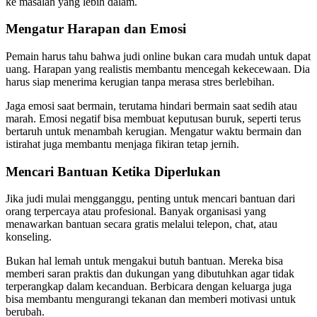
ke masalah yang lebih dalam.
Mengatur Harapan dan Emosi
Pemain harus tahu bahwa judi online bukan cara mudah untuk dapat
uang. Harapan yang realistis membantu mencegah kekecewaan. Dia
harus siap menerima kerugian tanpa merasa stres berlebihan.
Jaga emosi saat bermain, terutama hindari bermain saat sedih atau
marah. Emosi negatif bisa membuat keputusan buruk, seperti terus
bertaruh untuk menambah kerugian. Mengatur waktu bermain dan
istirahat juga membantu menjaga fikiran tetap jernih.
Mencari Bantuan Ketika Diperlukan
Jika judi mulai mengganggu, penting untuk mencari bantuan dari
orang terpercaya atau profesional. Banyak organisasi yang
menawarkan bantuan secara gratis melalui telepon, chat, atau
konseling.
Bukan hal lemah untuk mengakui butuh bantuan. Mereka bisa
memberi saran praktis dan dukungan yang dibutuhkan agar tidak
terperangkap dalam kecanduan. Berbicara dengan keluarga juga
bisa membantu mengurangi tekanan dan memberi motivasi untuk
berubah.