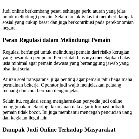
Judi online berkembang pesat, sehingga perlu aturan yang jelas
untuk melindungi pemain. Selain itu, aktivitas ini memberi dampak
sosial yang cukup besar dan juga berkontribusi pada perekonomian
negara.
Peran Regulasi dalam Melindungi Pemain
Regulasi berfungsi untuk melindungi pemain dari risiko kerugian
yang besar dan penipuan. Pemerintah biasanya menetapkan batas
usia minimal agar pemain dewasa yang bertanggung jawab yang
bisa ikut serta.
Aturan soal transparansi juga penting agar pemain tahu bagaimana
permainan bekerja. Operator judi wajib menjelaskan peluang
menang dan cara bermain dengan jelas.
Selain itu, regulasi sering mengharuskan penyedia judi online
menggunakan teknologi keamanan data agar informasi pribadi
pemain tidak bocor. Ini juga membantu mencegah pencucian uang
dan kegiatan ilegal lain.
Dampak Judi Online Terhadap Masyarakat