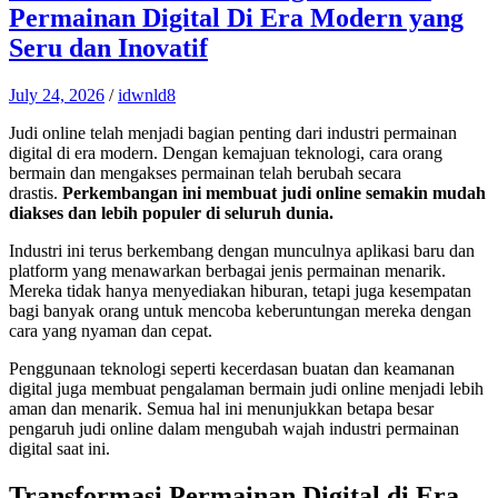
Permainan Digital Di Era Modern yang
Seru dan Inovatif
July 24, 2026
/
idwnld8
Judi online telah menjadi bagian penting dari industri permainan
digital di era modern. Dengan kemajuan teknologi, cara orang
bermain dan mengakses permainan telah berubah secara
drastis.
Perkembangan ini membuat judi online semakin mudah
diakses dan lebih populer di seluruh dunia.
Industri ini terus berkembang dengan munculnya aplikasi baru dan
platform yang menawarkan berbagai jenis permainan menarik.
Mereka tidak hanya menyediakan hiburan, tetapi juga kesempatan
bagi banyak orang untuk mencoba keberuntungan mereka dengan
cara yang nyaman dan cepat.
Penggunaan teknologi seperti kecerdasan buatan dan keamanan
digital juga membuat pengalaman bermain judi online menjadi lebih
aman dan menarik. Semua hal ini menunjukkan betapa besar
pengaruh judi online dalam mengubah wajah industri permainan
digital saat ini.
Transformasi Permainan Digital di Era