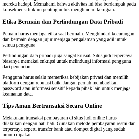
mereka hadapi. Memahami bahwa aktivitas ini bisa berdampak pada
konsekuensi hukum penting untuk menghindari kerugian.
Etika Bermain dan Perlindungan Data Pribadi
Pemain harus menjaga etika saat bermain. Menghindari kecurangan
dan bermain dengan jujur menjaga pengalaman yang adil untuk
semua pengguna.
Perlindungan data pribadi juga sangat krusial. Situs judi terpercaya
biasanya memakai enkripsi untuk melindungi informasi pengguna
dari pencurian.
Pengguna harus selalu memeriksa kebijakan privasi dan memilih
platform dengan reputasi baik. Jangan pernah membagikan
password atau informasi sensitif kepada pihak lain untuk menjaga
keamanan data.
Tips Aman Bertransaksi Secara Online
Melakukan transaksi pembayaran di situs judi online harus
dilakukan dengan hati-hati. Gunakan metode pembayaran resmi dan
terpercaya seperti transfer bank atau dompet digital yang sudah
umum dipakai.