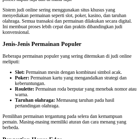
Sistem judi online sering menggunakan situs khusus yang
menyediakan permainan seperti slot, poker, kasino, dan taruhan
olahraga. Semua transaksi dan permainan dilakukan secara digital.
Ini membuat proses lebih cepat dan praktis dibandingkan judi
konvensional.
Jenis-Jenis Permainan Populer
Beberapa permainan populer yang sering ditemukan di judi online
meliputi:
Slot:
Permainan mesin dengan kombinasi simbol acak.
Poker:
Permainan kartu yang mengandalkan strategi dan
keberuntungan.
Roulette:
Permainan roda berputar yang menebak nomor atau
warna.
Taruhan olahraga:
Memasang taruhan pada hasil
pertandingan olahraga.
Pemilihan permainan tergantung pada selera dan kemampuan
pemain. Masing-masing memiliki aturan dan cara menang yang
berbeda.