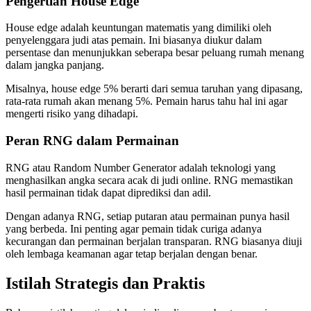
Pengertian House Edge
House edge adalah keuntungan matematis yang dimiliki oleh
penyelenggara judi atas pemain. Ini biasanya diukur dalam
persentase dan menunjukkan seberapa besar peluang rumah menang
dalam jangka panjang.
Misalnya, house edge 5% berarti dari semua taruhan yang dipasang,
rata-rata rumah akan menang 5%. Pemain harus tahu hal ini agar
mengerti risiko yang dihadapi.
Peran RNG dalam Permainan
RNG atau Random Number Generator adalah teknologi yang
menghasilkan angka secara acak di judi online. RNG memastikan
hasil permainan tidak dapat diprediksi dan adil.
Dengan adanya RNG, setiap putaran atau permainan punya hasil
yang berbeda. Ini penting agar pemain tidak curiga adanya
kecurangan dan permainan berjalan transparan. RNG biasanya diuji
oleh lembaga keamanan agar tetap berjalan dengan benar.
Istilah Strategis dan Praktis