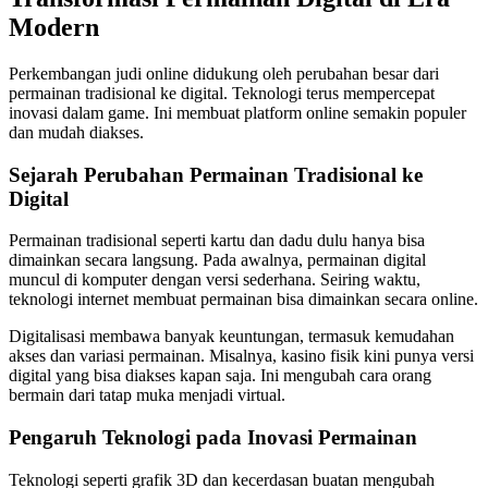
Modern
Perkembangan judi online didukung oleh perubahan besar dari
permainan tradisional ke digital. Teknologi terus mempercepat
inovasi dalam game. Ini membuat platform online semakin populer
dan mudah diakses.
Sejarah Perubahan Permainan Tradisional ke
Digital
Permainan tradisional seperti kartu dan dadu dulu hanya bisa
dimainkan secara langsung. Pada awalnya, permainan digital
muncul di komputer dengan versi sederhana. Seiring waktu,
teknologi internet membuat permainan bisa dimainkan secara online.
Digitalisasi membawa banyak keuntungan, termasuk kemudahan
akses dan variasi permainan. Misalnya, kasino fisik kini punya versi
digital yang bisa diakses kapan saja. Ini mengubah cara orang
bermain dari tatap muka menjadi virtual.
Pengaruh Teknologi pada Inovasi Permainan
Teknologi seperti grafik 3D dan kecerdasan buatan mengubah