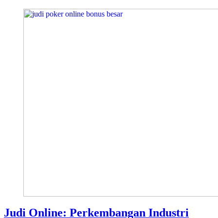
Judi Online: Perkembangan Industri