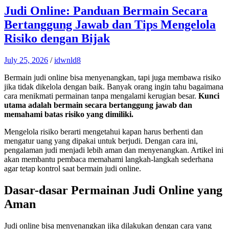
Judi Online: Panduan Bermain Secara
Bertanggung Jawab dan Tips Mengelola
Risiko dengan Bijak
July 25, 2026
/
idwnld8
Bermain judi online bisa menyenangkan, tapi juga membawa risiko
jika tidak dikelola dengan baik. Banyak orang ingin tahu bagaimana
cara menikmati permainan tanpa mengalami kerugian besar.
Kunci
utama adalah bermain secara bertanggung jawab dan
memahami batas risiko yang dimiliki.
Mengelola risiko berarti mengetahui kapan harus berhenti dan
mengatur uang yang dipakai untuk berjudi. Dengan cara ini,
pengalaman judi menjadi lebih aman dan menyenangkan. Artikel ini
akan membantu pembaca memahami langkah-langkah sederhana
agar tetap kontrol saat bermain judi online.
Dasar-dasar Permainan Judi Online yang
Aman
Judi online bisa menyenangkan jika dilakukan dengan cara yang