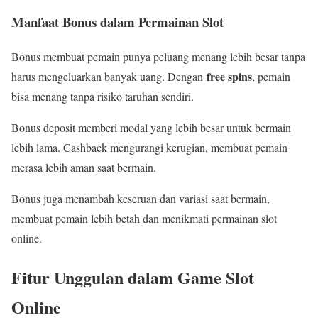
Manfaat Bonus dalam Permainan Slot
Bonus membuat pemain punya peluang menang lebih besar tanpa
free spins
harus mengeluarkan banyak uang. Dengan
, pemain
bisa menang tanpa risiko taruhan sendiri.
Bonus deposit memberi modal yang lebih besar untuk bermain
lebih lama. Cashback mengurangi kerugian, membuat pemain
merasa lebih aman saat bermain.
Bonus juga menambah keseruan dan variasi saat bermain,
membuat pemain lebih betah dan menikmati permainan slot
online.
Fitur Unggulan dalam Game Slot
Online