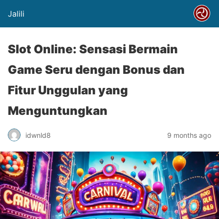
Jalili
Slot Online: Sensasi Bermain
Game Seru dengan Bonus dan
Fitur Unggulan yang
Menguntungkan
idwnld8
9 months ago