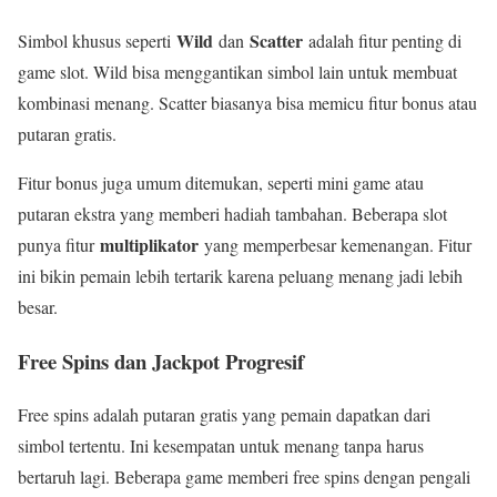
Wild
Scatter
Simbol khusus seperti
dan
adalah fitur penting di
game slot. Wild bisa menggantikan simbol lain untuk membuat
kombinasi menang. Scatter biasanya bisa memicu fitur bonus atau
putaran gratis.
Fitur bonus juga umum ditemukan, seperti mini game atau
putaran ekstra yang memberi hadiah tambahan. Beberapa slot
multiplikator
punya fitur
yang memperbesar kemenangan. Fitur
ini bikin pemain lebih tertarik karena peluang menang jadi lebih
besar.
Free Spins dan Jackpot Progresif
Free spins adalah putaran gratis yang pemain dapatkan dari
simbol tertentu. Ini kesempatan untuk menang tanpa harus
bertaruh lagi. Beberapa game memberi free spins dengan pengali