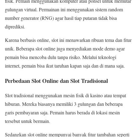
fisik. Pemain menggunakan komputer atau ponsel untuk memutar
gulungan virtual. Permainan ini menggunakan sistem random
number generator (RNG) agar hasil tiap putaran tidak bisa
diprediksi.
Karena berbasis online, slot ini menawarkan ribuan tema dan fitur
unik. Beberapa slot online juga menyediakan mode demo agar
pemain bisa mencoba dulu tanpa risiko. Melalui teknologi
internet, pemain bisa ikut taruhan kapan saja dan di mana saja.
Perbedaan Slot Online dan Slot Tradisional
Slot tradisional menggunakan mesin fisik di kasino atau tempat
hiburan. Mereka biasanya memiliki 3 gulungan dan beberapa
garis pembayaran saja. Pemain harus berada di lokasi mesin
tersebut untuk bermain.
Sedangkan slot online mempunyai banyak fitur tambahan seperti