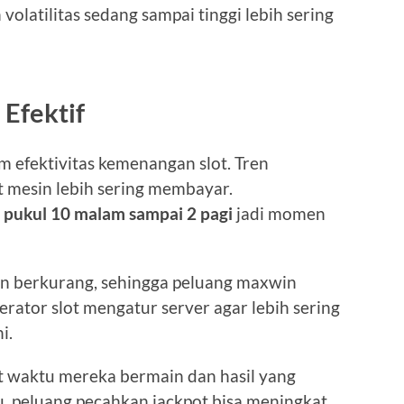
 volatilitas sedang sampai tinggi lebih sering
Efektif
 efektivitas kemenangan slot. Tren
 mesin lebih sering membayar.
 pukul 10 malam sampai 2 pagi
jadi momen
main berkurang, sehingga peluang maxwin
perator slot mengatur server agar lebih sering
i.
 waktu mereka bermain dan hasil yang
u, peluang pecahkan jackpot bisa meningkat.