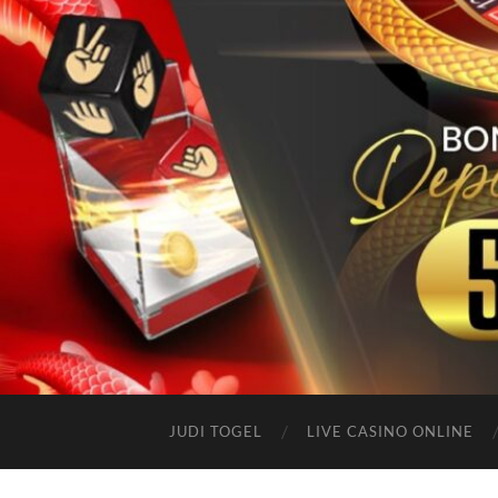
JUDI TOGEL
LIVE CASINO ONLINE