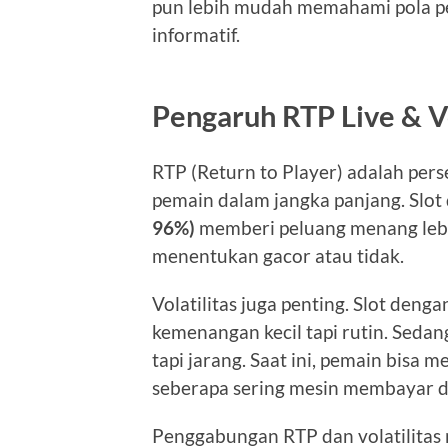
pun lebih mudah memahami pola pe
informatif.
Pengaruh RTP Live & Vo
RTP (Return to Player) adalah per
pemain dalam jangka panjang. Slo
96%)
memberi peluang menang lebi
menentukan gacor atau tidak.
Volatilitas juga penting. Slot deng
kemenangan kecil tapi rutin. Sedan
tapi jarang. Saat ini, pemain bisa 
seberapa sering mesin membayar d
Penggabungan RTP dan volatilitas