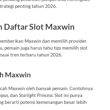
trategi penting tahun 2026.
n Daftar Slot Maxwin
memberikan Maxwin dan memilih provider
tu, pemain juga harus tahu tips memilih slot
esuai tren terbaru tahun 2026.
cah Maxwin
 pecah Maxwin oleh banyak pemain. Contohnya
mpus
, dan
Starlight Princess
. Slot ini punya
ang berarti potensi kemenangan besar lebih