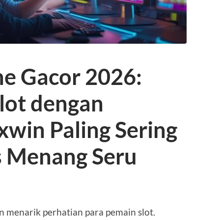
ne Gacor 2026:
lot dengan
win Paling Sering
s Menang Seru
n menarik perhatian para pemain slot.