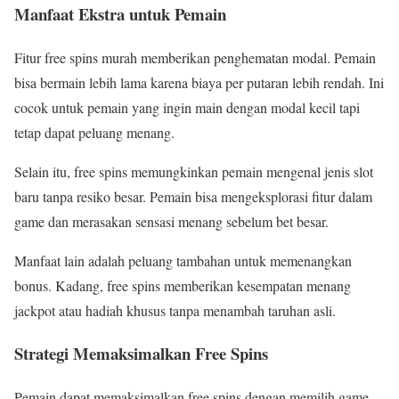
Manfaat Ekstra untuk Pemain
Fitur free spins murah memberikan penghematan modal. Pemain
bisa bermain lebih lama karena biaya per putaran lebih rendah. Ini
cocok untuk pemain yang ingin main dengan modal kecil tapi
tetap dapat peluang menang.
Selain itu, free spins memungkinkan pemain mengenal jenis slot
baru tanpa resiko besar. Pemain bisa mengeksplorasi fitur dalam
game dan merasakan sensasi menang sebelum bet besar.
Manfaat lain adalah peluang tambahan untuk memenangkan
bonus. Kadang, free spins memberikan kesempatan menang
jackpot atau hadiah khusus tanpa menambah taruhan asli.
Strategi Memaksimalkan Free Spins
Pemain dapat memaksimalkan free spins dengan memilih game