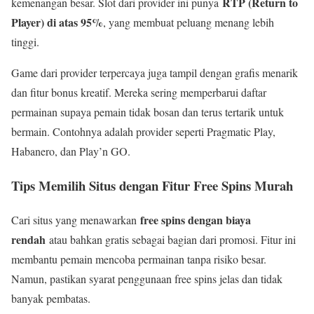
RTP (Return to
kemenangan besar. Slot dari provider ini punya
Player) di atas 95%
, yang membuat peluang menang lebih
tinggi.
Game dari provider terpercaya juga tampil dengan grafis menarik
dan fitur bonus kreatif. Mereka sering memperbarui daftar
permainan supaya pemain tidak bosan dan terus tertarik untuk
bermain. Contohnya adalah provider seperti Pragmatic Play,
Habanero, dan Play’n GO.
Tips Memilih Situs dengan Fitur Free Spins Murah
free spins dengan biaya
Cari situs yang menawarkan
rendah
atau bahkan gratis sebagai bagian dari promosi. Fitur ini
membantu pemain mencoba permainan tanpa risiko besar.
Namun, pastikan syarat penggunaan free spins jelas dan tidak
banyak pembatas.