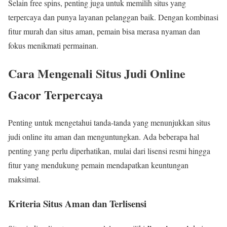
Selain free spins, penting juga untuk memilih situs yang
terpercaya dan punya layanan pelanggan baik. Dengan kombinasi
fitur murah dan situs aman, pemain bisa merasa nyaman dan
fokus menikmati permainan.
Cara Mengenali Situs Judi Online
Gacor Terpercaya
Penting untuk mengetahui tanda-tanda yang menunjukkan situs
judi online itu aman dan menguntungkan. Ada beberapa hal
penting yang perlu diperhatikan, mulai dari lisensi resmi hingga
fitur yang mendukung pemain mendapatkan keuntungan
maksimal.
Kriteria Situs Aman dan Terlisensi