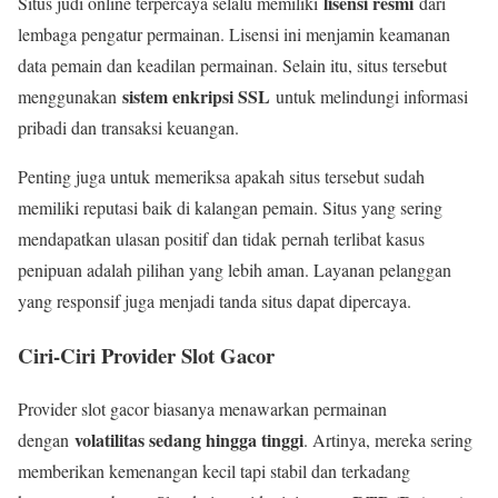
lisensi resmi
Situs judi online terpercaya selalu memiliki
dari
lembaga pengatur permainan. Lisensi ini menjamin keamanan
data pemain dan keadilan permainan. Selain itu, situs tersebut
sistem enkripsi SSL
menggunakan
untuk melindungi informasi
pribadi dan transaksi keuangan.
Penting juga untuk memeriksa apakah situs tersebut sudah
memiliki reputasi baik di kalangan pemain. Situs yang sering
mendapatkan ulasan positif dan tidak pernah terlibat kasus
penipuan adalah pilihan yang lebih aman. Layanan pelanggan
yang responsif juga menjadi tanda situs dapat dipercaya.
Ciri-Ciri Provider Slot Gacor
Provider slot gacor biasanya menawarkan permainan
volatilitas sedang hingga tinggi
dengan
. Artinya, mereka sering
memberikan kemenangan kecil tapi stabil dan terkadang