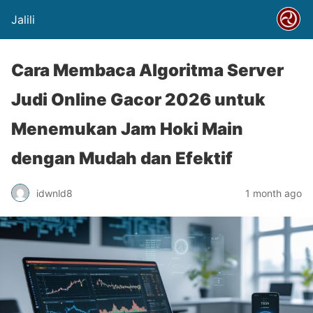
Jalili
Cara Membaca Algoritma Server
Judi Online Gacor 2026 untuk
Menemukan Jam Hoki Main
dengan Mudah dan Efektif
idwnld8
1 month ago