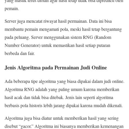
yang masuk terus diolah agar hasil tetap tidak bisa diprediksi oleh
pemain.
Server juga mencatat riwayat hasil permainan. Data ini bisa
membantu pemain mengamati pola, meski hasil tetap bergantung
pada peluang. Server menggunakan sistem RNG (Random
Number Generator) untuk memastikan hasil setiap putaran
berbeda dan fair.
Jenis Algoritma pada Permainan Judi Online
Ada beberapa tipe algoritma yang biasa dipakai dalam judi online.
Algoritma RNG adalah yang paling umum karena memberikan
hasil acak dan tidak bisa ditebak. Jenis lain seperti algoritma
berbasis pola historis lebih jarang dipakai karena mudah dikenali.
Algoritma juga bisa diatur untuk memberikan hasil yang sering
disebut “gacor.” Algoritma ini biasanya memberikan kemenangan