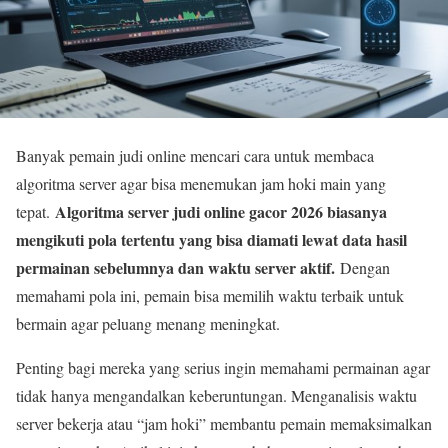
Banyak pemain judi online mencari cara untuk membaca
algoritma server agar bisa menemukan jam hoki main yang
Algoritma server judi online gacor 2026 biasanya
tepat.
mengikuti pola tertentu yang bisa diamati lewat data hasil
permainan sebelumnya dan waktu server aktif.
Dengan
memahami pola ini, pemain bisa memilih waktu terbaik untuk
bermain agar peluang menang meningkat.
Penting bagi mereka yang serius ingin memahami permainan agar
tidak hanya mengandalkan keberuntungan. Menganalisis waktu
server bekerja atau “jam hoki” membantu pemain memaksimalkan