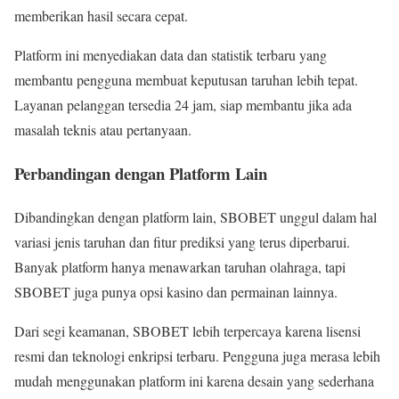
memberikan hasil secara cepat.
Platform ini menyediakan data dan statistik terbaru yang
membantu pengguna membuat keputusan taruhan lebih tepat.
Layanan pelanggan tersedia 24 jam, siap membantu jika ada
masalah teknis atau pertanyaan.
Perbandingan dengan Platform Lain
Dibandingkan dengan platform lain, SBOBET unggul dalam hal
variasi jenis taruhan dan fitur prediksi yang terus diperbarui.
Banyak platform hanya menawarkan taruhan olahraga, tapi
SBOBET juga punya opsi kasino dan permainan lainnya.
Dari segi keamanan, SBOBET lebih terpercaya karena lisensi
resmi dan teknologi enkripsi terbaru. Pengguna juga merasa lebih
mudah menggunakan platform ini karena desain yang sederhana