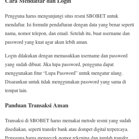
Cara Mendaftar dan Login
Pengguna harus mengunjungi situs resmi SBOBET untuk
mendaftar. Isi formulir pendaftaran dengan data yang benar seperti
nama, nomor telepon, dan email. Setelah itu, buat username dan
password yang kuat agar akun lebih aman.
Login dilakukan dengan memasukkan username dan password
yang sudah dibuat. Jika lupa password, pengguna dapat
menggunakan fitur “Lupa Password” untuk mengatur ulang.
Disarankan untuk tidak menggunakan password yang sama di
tempat lain.
Panduan Transaksi Aman
Transaksi di SBOBET harus memakai metode resmi yang sudah
disediakan, seperti transfer bank atau dompet digital terpercaya.
Pengguna harus mengecek nomor rekening dan jumlah transfer