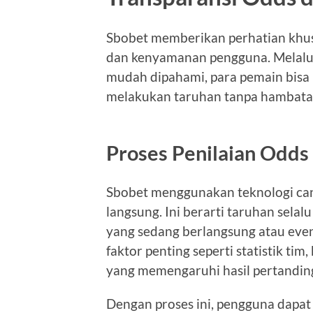
Sbobet memberikan perhatian khu
dan kenyamanan pengguna. Melalui
mudah dipahami, para pemain bisa
melakukan taruhan tanpa hambata
Proses Penilaian Odds
Sbobet menggunakan teknologi ca
langsung. Ini berarti taruhan sela
yang sedang berlangsung atau eve
faktor penting seperti statistik tim
yang memengaruhi hasil pertandin
Dengan proses ini, pengguna dapa