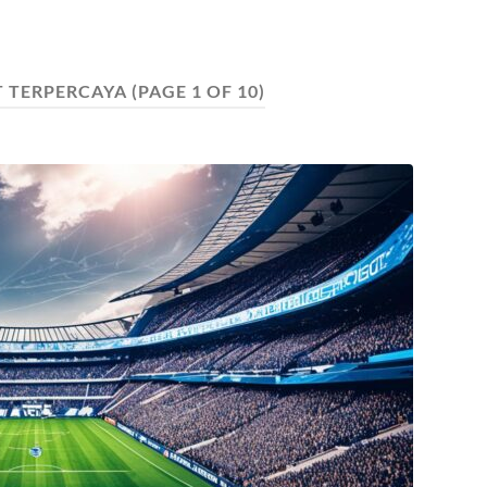
T TERPERCAYA
(PAGE 1 OF 10)