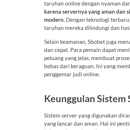
taruhan online dengan nyaman da
karena servernya yang aman dan s
modern.
Dengan teknologi terbaru,
taruhan mereka dilindungi dan hasi
Selain keamanan, Sbobet juga me
dan cepat. Para pemain dapat meni
peluang yang jelas, membuat pros
bebas dari keraguan. Ini yang mem
penggemar judi online.
Keunggulan Sistem
Sistem server yang digunakan di
yang lancar dan aman. Hal ini pe