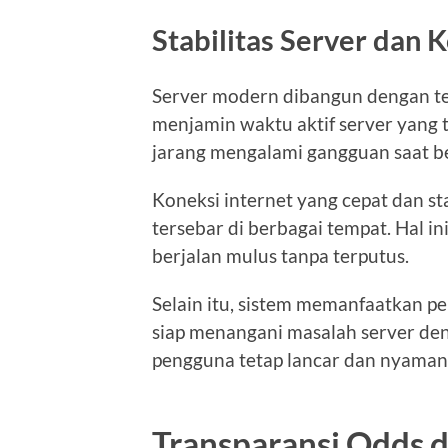
Stabilitas Server dan
Server modern dibangun dengan tekn
menjamin waktu aktif server yang ti
jarang mengalami gangguan saat b
Koneksi internet yang cepat dan st
tersebar di berbagai tempat. Hal 
berjalan mulus tanpa terputus.
Selain itu, sistem memanfaatkan p
siap menangani masalah server de
pengguna tetap lancar dan nyaman
Transparansi Odds 