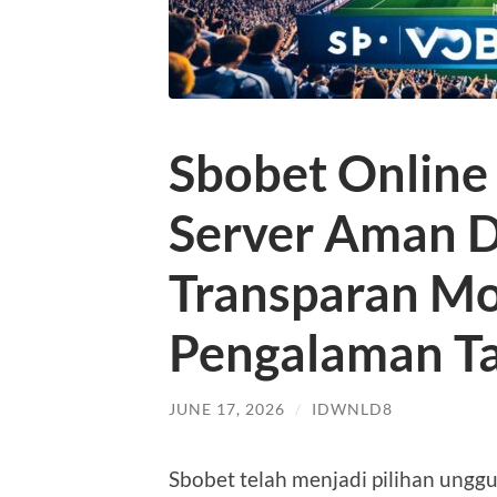
Sbobet Online
Server Aman 
Transparan M
Pengalaman Ta
JUNE 17, 2026
/
IDWNLD8
Sbobet telah menjadi pilihan ungg