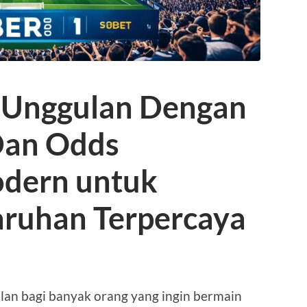
 Unggulan Dengan
Dan Odds
odern untuk
ruhan Terpercaya
ulan bagi banyak orang yang ingin bermain