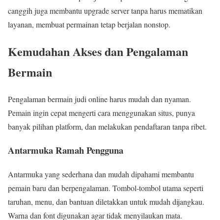
canggih juga membantu upgrade server tanpa harus mematikan
layanan, membuat permainan tetap berjalan nonstop.
Kemudahan Akses dan Pengalaman
Bermain
Pengalaman bermain judi online harus mudah dan nyaman.
Pemain ingin cepat mengerti cara menggunakan situs, punya
banyak pilihan platform, dan melakukan pendaftaran tanpa ribet.
Antarmuka Ramah Pengguna
Antarmuka yang sederhana dan mudah dipahami membantu
pemain baru dan berpengalaman. Tombol-tombol utama seperti
taruhan, menu, dan bantuan diletakkan untuk mudah dijangkau.
Warna dan font digunakan agar tidak menyilaukan mata.