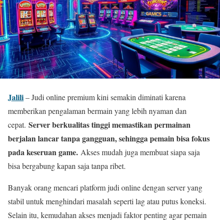
Jalili
– Judi online premium kini semakin diminati karena
memberikan pengalaman bermain yang lebih nyaman dan
Server berkualitas tinggi memastikan permainan
cepat.
berjalan lancar tanpa gangguan, sehingga pemain bisa fokus
pada keseruan game.
Akses mudah juga membuat siapa saja
bisa bergabung kapan saja tanpa ribet.
Banyak orang mencari platform judi online dengan server yang
stabil untuk menghindari masalah seperti lag atau putus koneksi.
Selain itu, kemudahan akses menjadi faktor penting agar pemain