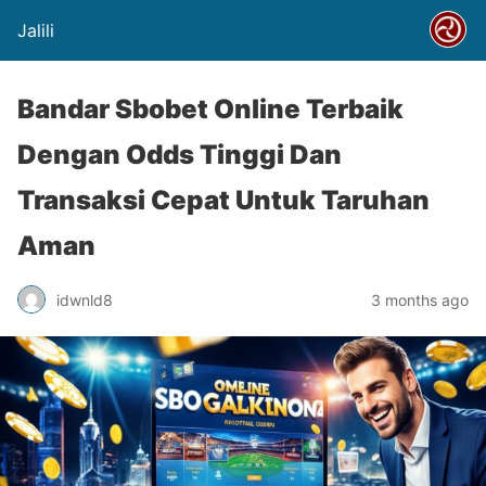
Jalili
Bandar Sbobet Online Terbaik
Dengan Odds Tinggi Dan
Transaksi Cepat Untuk Taruhan
Aman
idwnld8
3 months ago