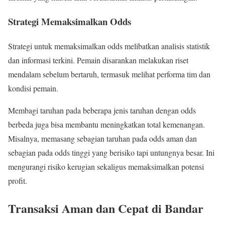
Strategi Memaksimalkan Odds
Strategi untuk memaksimalkan odds melibatkan analisis statistik
dan informasi terkini. Pemain disarankan melakukan riset
mendalam sebelum bertaruh, termasuk melihat performa tim dan
kondisi pemain.
Membagi taruhan pada beberapa jenis taruhan dengan odds
berbeda juga bisa membantu meningkatkan total kemenangan.
Misalnya, memasang sebagian taruhan pada odds aman dan
sebagian pada odds tinggi yang berisiko tapi untungnya besar. Ini
mengurangi risiko kerugian sekaligus memaksimalkan potensi
profit.
Transaksi Aman dan Cepat di Bandar