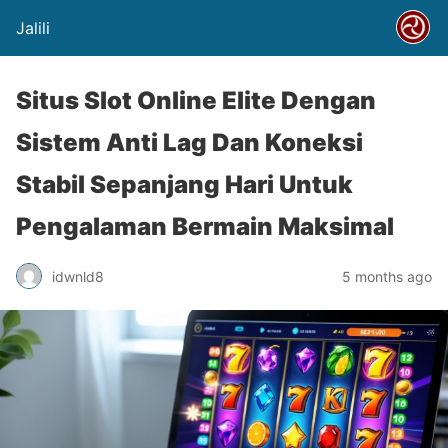
Jalili
Situs Slot Online Elite Dengan
Sistem Anti Lag Dan Koneksi
Stabil Sepanjang Hari Untuk
Pengalaman Bermain Maksimal
idwnld8
5 months ago