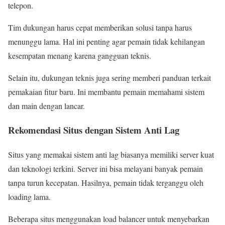
telepon.
Tim dukungan harus cepat memberikan solusi tanpa harus
menunggu lama. Hal ini penting agar pemain tidak kehilangan
kesempatan menang karena gangguan teknis.
Selain itu, dukungan teknis juga sering memberi panduan terkait
pemakaian fitur baru. Ini membantu pemain memahami sistem
dan main dengan lancar.
Rekomendasi Situs dengan Sistem Anti Lag
Situs yang memakai sistem anti lag biasanya memiliki server kuat
dan teknologi terkini. Server ini bisa melayani banyak pemain
tanpa turun kecepatan. Hasilnya, pemain tidak terganggu oleh
loading lama.
Beberapa situs menggunakan load balancer untuk menyebarkan