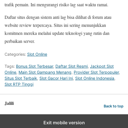
trafik pemain. Ini mengurangi risiko lag saat waktu ramai.
Daftar situs dengan sistem anti lag bisa dilihat di forum atau
website review terpercaya. Situs ini sering menunjukkan
komitmen mereka melalui update teknologi yang rutin dan
perbaikan server.
Categories:
Slot Online
Tags:
Bonus Slot Terbesar
,
Daftar Slot Resmi
,
Jackpot Slot
Online
,
Main Slot Gampang Menang
,
Provider Slot Terpopuler
,
Situs Slot Terbaik
,
Slot Gacor Hari Ini
,
Slot Online Indonesia
,
Slot RTP Tinggi
Jalili
Back to top
Exit mobile version