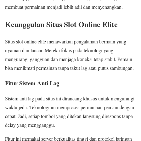
membuat permainan menjadi lebih adil dan menyenangkan.
Keunggulan Situs Slot Online Elite
Situs slot online elite menawarkan pengalaman bermain yang
nyaman dan lancar. Mereka fokus pada teknologi yang
mengurangi gangguan dan menjaga koneksi tetap stabil. Pemain
bisa menikmati permainan tanpa takut lag atau putus sambungan.
Fitur Sistem Anti Lag
Sistem anti lag pada situs ini dirancang khusus untuk mengurangi
waktu jeda. Teknologi ini memproses permintaan pemain dengan
cepat. Jadi, setiap tombol yang ditekan langsung direspons tanpa
delay yang mengganggu.
Fitur ini memakai server berkualitas tinggi dan protokol jaringan