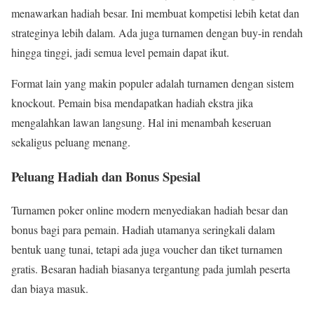
menawarkan hadiah besar. Ini membuat kompetisi lebih ketat dan
strateginya lebih dalam. Ada juga turnamen dengan buy-in rendah
hingga tinggi, jadi semua level pemain dapat ikut.
Format lain yang makin populer adalah turnamen dengan sistem
knockout. Pemain bisa mendapatkan hadiah ekstra jika
mengalahkan lawan langsung. Hal ini menambah keseruan
sekaligus peluang menang.
Peluang Hadiah dan Bonus Spesial
Turnamen poker online modern menyediakan hadiah besar dan
bonus bagi para pemain. Hadiah utamanya seringkali dalam
bentuk uang tunai, tetapi ada juga voucher dan tiket turnamen
gratis. Besaran hadiah biasanya tergantung pada jumlah peserta
dan biaya masuk.