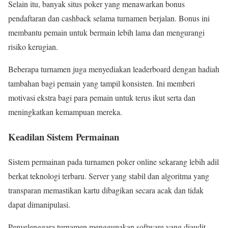
Selain itu, banyak situs poker yang menawarkan bonus
pendaftaran dan cashback selama turnamen berjalan. Bonus ini
membantu pemain untuk bermain lebih lama dan mengurangi
risiko kerugian.
Beberapa turnamen juga menyediakan leaderboard dengan hadiah
tambahan bagi pemain yang tampil konsisten. Ini memberi
motivasi ekstra bagi para pemain untuk terus ikut serta dan
meningkatkan kemampuan mereka.
Keadilan Sistem Permainan
Sistem permainan pada turnamen poker online sekarang lebih adil
berkat teknologi terbaru. Server yang stabil dan algoritma yang
transparan memastikan kartu dibagikan secara acak dan tidak
dapat dimanipulasi.
Penyelenggara turnamen menggunakan software yang diaudit