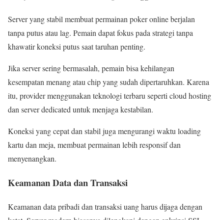
Server yang stabil membuat permainan poker online berjalan
tanpa putus atau lag. Pemain dapat fokus pada strategi tanpa
khawatir koneksi putus saat taruhan penting.
Jika server sering bermasalah, pemain bisa kehilangan
kesempatan menang atau chip yang sudah dipertaruhkan. Karena
itu, provider menggunakan teknologi terbaru seperti cloud hosting
dan server dedicated untuk menjaga kestabilan.
Koneksi yang cepat dan stabil juga mengurangi waktu loading
kartu dan meja, membuat permainan lebih responsif dan
menyenangkan.
Keamanan Data dan Transaksi
Keamanan data pribadi dan transaksi uang harus dijaga dengan