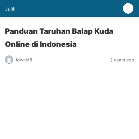
Jalili
Panduan Taruhan Balap Kuda
Online di Indonesia
idwnld8
2 years ago