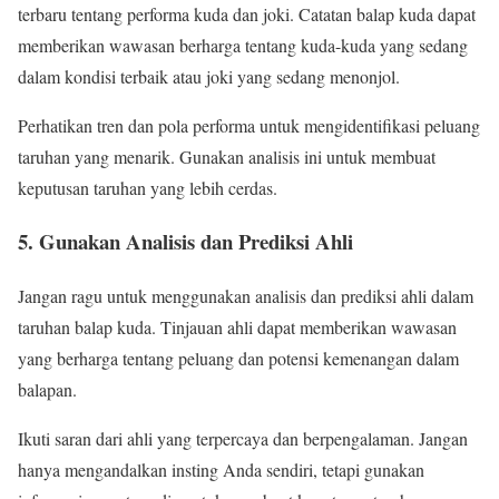
terbaru tentang performa kuda dan joki. Catatan balap kuda dapat
memberikan wawasan berharga tentang kuda-kuda yang sedang
dalam kondisi terbaik atau joki yang sedang menonjol.
Perhatikan tren dan pola performa untuk mengidentifikasi peluang
taruhan yang menarik. Gunakan analisis ini untuk membuat
keputusan taruhan yang lebih cerdas.
5. Gunakan Analisis dan Prediksi Ahli
Jangan ragu untuk menggunakan analisis dan prediksi ahli dalam
taruhan balap kuda. Tinjauan ahli dapat memberikan wawasan
yang berharga tentang peluang dan potensi kemenangan dalam
balapan.
Ikuti saran dari ahli yang terpercaya dan berpengalaman. Jangan
hanya mengandalkan insting Anda sendiri, tetapi gunakan