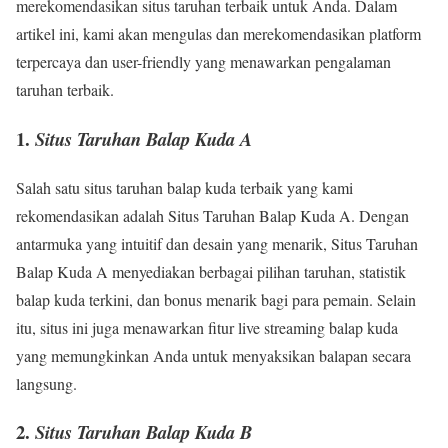
merekomendasikan situs taruhan terbaik untuk Anda. Dalam
artikel ini, kami akan mengulas dan merekomendasikan platform
terpercaya dan user-friendly yang menawarkan pengalaman
taruhan terbaik.
1.
Situs Taruhan Balap Kuda A
Salah satu situs taruhan balap kuda terbaik yang kami
rekomendasikan adalah Situs Taruhan Balap Kuda A. Dengan
antarmuka yang intuitif dan desain yang menarik, Situs Taruhan
Balap Kuda A menyediakan berbagai pilihan taruhan, statistik
balap kuda terkini, dan bonus menarik bagi para pemain. Selain
itu, situs ini juga menawarkan fitur live streaming balap kuda
yang memungkinkan Anda untuk menyaksikan balapan secara
langsung.
2.
Situs Taruhan Balap Kuda B