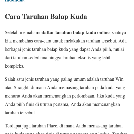
Cara Taruhan Balap Kuda
daftar taruhan balap kuda online
Setelah memahami
, saatnya
kita membahas cara-cara untuk melakukan taruhan tersebut. Ada
berbagai jenis taruhan balap kuda yang dapat Anda pilih, mulai
dari taruhan sederhana hingga taruhan eksotis yang lebih
kompleks.
Salah satu jenis taruhan yang paling umum adalah taruhan Win
atau Straight, di mana Anda memasang taruhan pada kuda yang
menurut Anda akan memenangkan perlombaan. Jika kuda yang
Anda pilih finis di urutan pertama, Anda akan memenangkan
taruhan tersebut.
Terdapat juga taruhan Place, di mana Anda memasang taruhan
pada kuda yang akan finis di urutan pertama atau kedua. Taruhan