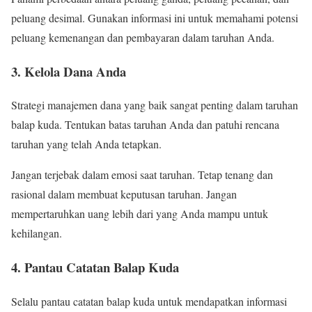
peluang desimal. Gunakan informasi ini untuk memahami potensi
peluang kemenangan dan pembayaran dalam taruhan Anda.
3. Kelola Dana Anda
Strategi manajemen dana yang baik sangat penting dalam taruhan
balap kuda. Tentukan batas taruhan Anda dan patuhi rencana
taruhan yang telah Anda tetapkan.
Jangan terjebak dalam emosi saat taruhan. Tetap tenang dan
rasional dalam membuat keputusan taruhan. Jangan
mempertaruhkan uang lebih dari yang Anda mampu untuk
kehilangan.
4. Pantau Catatan Balap Kuda
Selalu pantau catatan balap kuda untuk mendapatkan informasi