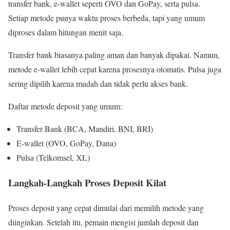
transfer bank, e-wallet seperti OVO dan GoPay, serta pulsa.
Setiap metode punya waktu proses berbeda, tapi yang umum
diproses dalam hitungan menit saja.
Transfer bank biasanya paling aman dan banyak dipakai. Namun,
metode e-wallet lebih cepat karena prosesnya otomatis. Pulsa juga
sering dipilih karena mudah dan tidak perlu akses bank.
Daftar metode deposit yang umum:
Transfer Bank (BCA, Mandiri, BNI, BRI)
E-wallet (OVO, GoPay, Dana)
Pulsa (Telkomsel, XL)
Langkah-Langkah Proses Deposit Kilat
Proses deposit yang cepat dimulai dari memilih metode yang
diinginkan. Setelah itu, pemain mengisi jumlah deposit dan