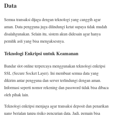
Data
Semua transaksi dijaga dengan teknologi yang canggih agar
aman. Data pengguna juga dilindungi ketat supaya tidak mudah
disalahgunakan. Selain itu, sistem akun didesain agar hanya
pemilik asli yang bisa mengaksesnya.
Teknologi Enkripsi untuk Keamanan
Bandar slot online terpercaya menggunakan teknologi enkripsi
SSL (Secure Socket Layer). Ini membuat semua data yang
dikirim antar pengguna dan server terlindungi dengan aman.
Informasi seperti nomor rekening dan password tidak bisa dibaca
oleh pihak lain.
Teknologi enkripsi menjaga agar transaksi deposit dan penarikan
uang berjalan tanpa risiko pencurian data. Jadi, pemain bisa