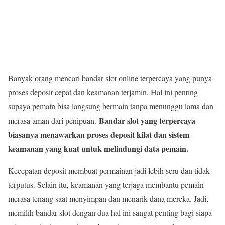
Banyak orang mencari bandar slot online terpercaya yang punya
proses deposit cepat dan keamanan terjamin. Hal ini penting
supaya pemain bisa langsung bermain tanpa menunggu lama dan
Bandar slot yang terpercaya
merasa aman dari penipuan.
biasanya menawarkan proses deposit kilat dan sistem
keamanan yang kuat untuk melindungi data pemain.
Kecepatan deposit membuat permainan jadi lebih seru dan tidak
terputus. Selain itu, keamanan yang terjaga membantu pemain
merasa tenang saat menyimpan dan menarik dana mereka. Jadi,
memilih bandar slot dengan dua hal ini sangat penting bagi siapa