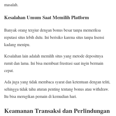
masalah.
Kesalahan Umum Saat Memilih Platform
Banyak orang tergiur dengan bonus besar tanpa memeriksa
reputasi situs lebih dulu. Ini berisiko karena situs tanpa lisensi
kadang menipu.
Kesalahan lain adalah memilih situs yang metode depositnya
rumit dan lama. Ini bisa membuat frustrasi saat ingin bermain
cepat.
Ada juga yang tidak membaca syarat dan ketentuan dengan teliti,
sehingga tidak tahu aturan penting tentang bonus atau withdraw.
Itu bisa merugikan pemain di kemudian hari.
Keamanan Transaksi dan Perlindungan