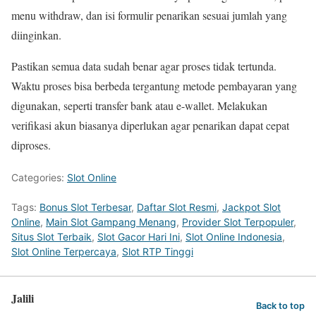
menu withdraw, dan isi formulir penarikan sesuai jumlah yang
diinginkan.
Pastikan semua data sudah benar agar proses tidak tertunda.
Waktu proses bisa berbeda tergantung metode pembayaran yang
digunakan, seperti transfer bank atau e-wallet. Melakukan
verifikasi akun biasanya diperlukan agar penarikan dapat cepat
diproses.
Categories:
Slot Online
Tags:
Bonus Slot Terbesar
,
Daftar Slot Resmi
,
Jackpot Slot
Online
,
Main Slot Gampang Menang
,
Provider Slot Terpopuler
,
Situs Slot Terbaik
,
Slot Gacor Hari Ini
,
Slot Online Indonesia
,
Slot Online Terpercaya
,
Slot RTP Tinggi
Jalili
Back to top