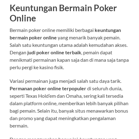
Keuntungan Bermain Poker
Online
Bermain poker online memiliki berbagai
keuntungan
bermain poker online
yang menarik banyak pemain.
Salah satu keuntungan utama adalah kemudahan akses.
Dengan
judi poker online terbaik
, pemain dapat
menikmati permainan kapan saja dan di mana saja tanpa
perlu pergi ke kasino fisik.
Variasi permainan juga menjadi salah satu daya tarik.
Permanan poker online terpopuler
di seluruh dunia,
seperti Texas Hold’em dan Omaha, sering kali tersedia
dalam platform online, memberikan lebih banyak pilihan
bagi pemain. Selain itu, banyak situs menawarkan bonus
dan promo yang dapat meningkatkan pengalaman
bermain.