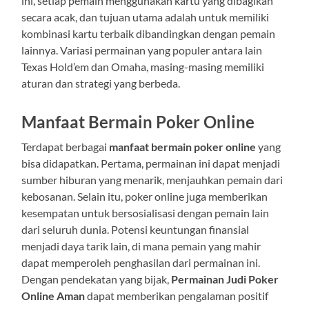
ini, setiap pemain menggunakan kartu yang dibagikan
secara acak, dan tujuan utama adalah untuk memiliki
kombinasi kartu terbaik dibandingkan dengan pemain
lainnya. Variasi permainan yang populer antara lain
Texas Hold’em dan Omaha, masing-masing memiliki
aturan dan strategi yang berbeda.
Manfaat Bermain Poker Online
Terdapat berbagai
manfaat bermain poker online
yang
bisa didapatkan. Pertama, permainan ini dapat menjadi
sumber hiburan yang menarik, menjauhkan pemain dari
kebosanan. Selain itu, poker online juga memberikan
kesempatan untuk bersosialisasi dengan pemain lain
dari seluruh dunia. Potensi keuntungan finansial
menjadi daya tarik lain, di mana pemain yang mahir
dapat memperoleh penghasilan dari permainan ini.
Dengan pendekatan yang bijak,
Permainan Judi Poker
Online Aman
dapat memberikan pengalaman positif