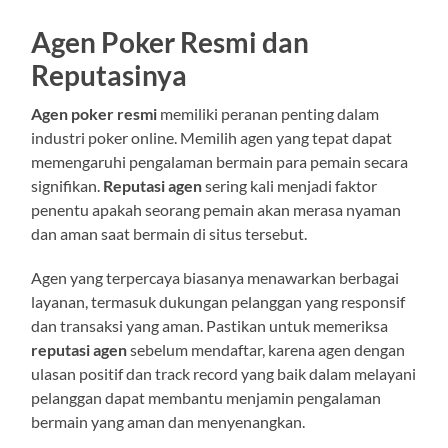
Agen Poker Resmi dan
Reputasinya
Agen poker resmi
memiliki peranan penting dalam
industri poker online. Memilih agen yang tepat dapat
memengaruhi pengalaman bermain para pemain secara
signifikan.
Reputasi agen
sering kali menjadi faktor
penentu apakah seorang pemain akan merasa nyaman
dan aman saat bermain di situs tersebut.
Agen yang terpercaya biasanya menawarkan berbagai
layanan, termasuk dukungan pelanggan yang responsif
dan transaksi yang aman. Pastikan untuk memeriksa
reputasi agen
sebelum mendaftar, karena agen dengan
ulasan positif dan track record yang baik dalam melayani
pelanggan dapat membantu menjamin pengalaman
bermain yang aman dan menyenangkan.