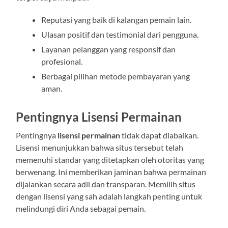
Reputasi yang baik di kalangan pemain lain.
Ulasan positif dan testimonial dari pengguna.
Layanan pelanggan yang responsif dan
profesional.
Berbagai pilihan metode pembayaran yang
aman.
Pentingnya Lisensi Permainan
Pentingnya
lisensi permainan
tidak dapat diabaikan.
Lisensi menunjukkan bahwa situs tersebut telah
memenuhi standar yang ditetapkan oleh otoritas yang
berwenang. Ini memberikan jaminan bahwa permainan
dijalankan secara adil dan transparan. Memilih situs
dengan lisensi yang sah adalah langkah penting untuk
melindungi diri Anda sebagai pemain.