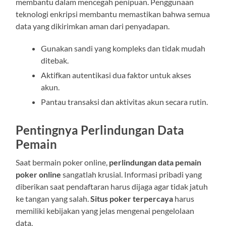
membantu dalam mencegah penipuan. Penggunaan
teknologi enkripsi membantu memastikan bahwa semua
data yang dikirimkan aman dari penyadapan.
Gunakan sandi yang kompleks dan tidak mudah
ditebak.
Aktifkan autentikasi dua faktor untuk akses
akun.
Pantau transaksi dan aktivitas akun secara rutin.
Pentingnya Perlindungan Data
Pemain
Saat bermain poker online,
perlindungan data pemain
poker online
sangatlah krusial. Informasi pribadi yang
diberikan saat pendaftaran harus dijaga agar tidak jatuh
ke tangan yang salah.
Situs poker terpercaya
harus
memiliki kebijakan yang jelas mengenai pengelolaan
data.