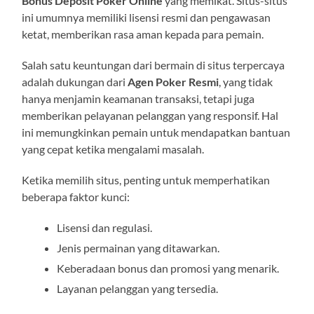
Bonus Deposit Poker Online
yang memikat. Situs-situs
ini umumnya memiliki lisensi resmi dan pengawasan
ketat, memberikan rasa aman kepada para pemain.
Salah satu keuntungan dari bermain di situs terpercaya
adalah dukungan dari
Agen Poker Resmi
, yang tidak
hanya menjamin keamanan transaksi, tetapi juga
memberikan pelayanan pelanggan yang responsif. Hal
ini memungkinkan pemain untuk mendapatkan bantuan
yang cepat ketika mengalami masalah.
Ketika memilih situs, penting untuk memperhatikan
beberapa faktor kunci:
Lisensi dan regulasi.
Jenis permainan yang ditawarkan.
Keberadaan bonus dan promosi yang menarik.
Layanan pelanggan yang tersedia.