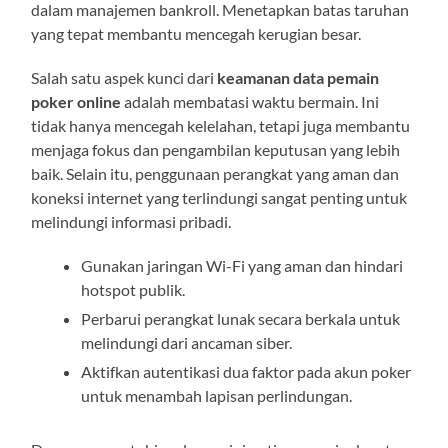
dalam manajemen bankroll. Menetapkan batas taruhan
yang tepat membantu mencegah kerugian besar.
Salah satu aspek kunci dari
keamanan data pemain
poker online
adalah membatasi waktu bermain. Ini
tidak hanya mencegah kelelahan, tetapi juga membantu
menjaga fokus dan pengambilan keputusan yang lebih
baik. Selain itu, penggunaan perangkat yang aman dan
koneksi internet yang terlindungi sangat penting untuk
melindungi informasi pribadi.
Gunakan jaringan Wi-Fi yang aman dan hindari
hotspot publik.
Perbarui perangkat lunak secara berkala untuk
melindungi dari ancaman siber.
Aktifkan autentikasi dua faktor pada akun poker
untuk menambah lapisan perlindungan.