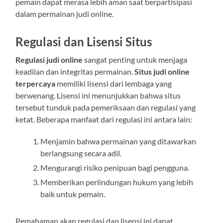
pemain dapat merasa lebih aman saat berpartisipasi
dalam permainan judi online.
Regulasi dan Lisensi Situs
Regulasi judi online
sangat penting untuk menjaga
keadilan dan integritas permainan.
Situs judi online
terpercaya
memiliki lisensi dari lembaga yang
berwenang. Lisensi ini menunjukkan bahwa situs
tersebut tunduk pada pemeriksaan dan regulasi yang
ketat. Beberapa manfaat dari regulasi ini antara lain:
Menjamin bahwa permainan yang ditawarkan
berlangsung secara adil.
Mengurangi risiko penipuan bagi pengguna.
Memberikan perlindungan hukum yang lebih
baik untuk pemain.
Pemahaman akan regulasi dan lisensi ini dapat