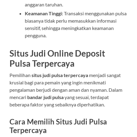
anggaran taruhan.
Keamanan Tinggi:
Transaksi menggunakan pulsa
biasanya tidak perlu memasukkan informasi
sensitif, sehingga meningkatkan keamanan
pengguna.
Situs Judi Online Deposit
Pulsa Terpercaya
Pemilihan
situs judi pulsa terpercaya
menjadi sangat
krusial bagi para pemain yang ingin menikmati
pengalaman berjudi dengan aman dan nyaman. Dalam
mencari
bandar judi pulsa
yang sesuai, terdapat
beberapa faktor yang sebaiknya diperhatikan.
Cara Memilih Situs Judi Pulsa
Terpercaya