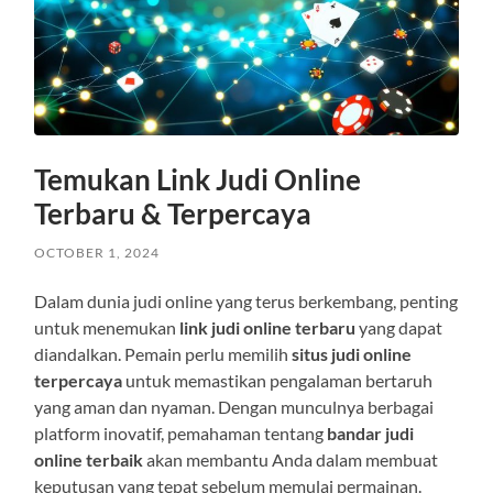
Temukan Link Judi Online
Terbaru & Terpercaya
OCTOBER 1, 2024
Dalam dunia judi online yang terus berkembang, penting
untuk menemukan
link judi online terbaru
yang dapat
diandalkan. Pemain perlu memilih
situs judi online
terpercaya
untuk memastikan pengalaman bertaruh
yang aman dan nyaman. Dengan munculnya berbagai
platform inovatif, pemahaman tentang
bandar judi
online terbaik
akan membantu Anda dalam membuat
keputusan yang tepat sebelum memulai permainan.