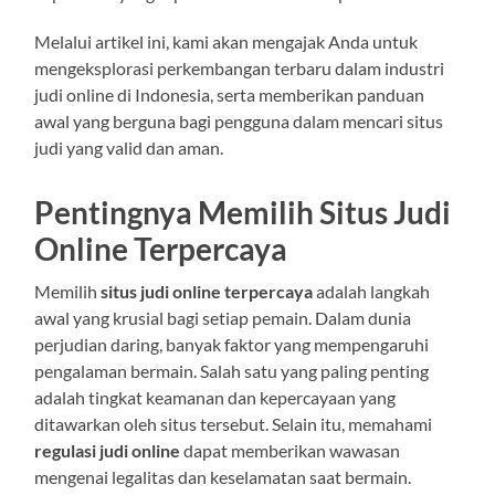
Melalui artikel ini, kami akan mengajak Anda untuk
mengeksplorasi perkembangan terbaru dalam industri
judi online di Indonesia, serta memberikan panduan
awal yang berguna bagi pengguna dalam mencari situs
judi yang valid dan aman.
Pentingnya Memilih Situs Judi
Online Terpercaya
Memilih
situs judi online terpercaya
adalah langkah
awal yang krusial bagi setiap pemain. Dalam dunia
perjudian daring, banyak faktor yang mempengaruhi
pengalaman bermain. Salah satu yang paling penting
adalah tingkat keamanan dan kepercayaan yang
ditawarkan oleh situs tersebut. Selain itu, memahami
regulasi judi online
dapat memberikan wawasan
mengenai legalitas dan keselamatan saat bermain.