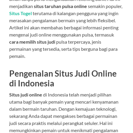
menjadikan
situs taruhan pulsa online
semakin populer,
Situs Togel
terutama di kalangan pengguna yang ingin
merasakan pengalaman bermain yang lebih fleksibel.
Artikel ini akan membahas berbagai informasi penting
mengenai judi online menggunakan pulsa, termasuk
cara memilih situs judi
pulsa terpercaya, jenis
permainan yang tersedia, serta tips berguna bagi para
pemain.
Pengenalan Situs Judi Online
di Indonesia
Situs judi online
di Indonesia telah menjadi pilihan
utama bagi banyak pemain yang mencari kenyamanan
dalam bermain taruhan. Dengan kemajuan teknologi,
sekarang Anda dapat mengakses berbagai permainan
judi secara praktis melalui perangkat seluler. Hal ini
memungkinkan pemain untuk menikmati pengalaman