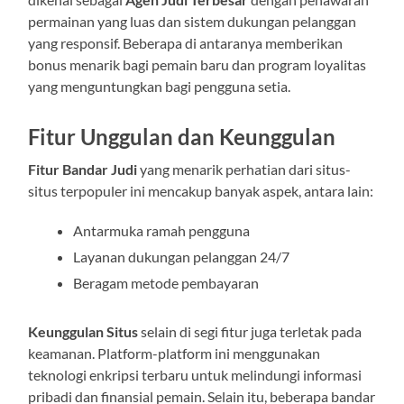
permainan yang luas dan sistem dukungan pelanggan
yang responsif. Beberapa di antaranya memberikan
bonus menarik bagi pemain baru dan program loyalitas
yang menguntungkan bagi pengguna setia.
Fitur Unggulan dan Keunggulan
Fitur Bandar Judi
yang menarik perhatian dari situs-
situs terpopuler ini mencakup banyak aspek, antara lain:
Antarmuka ramah pengguna
Layanan dukungan pelanggan 24/7
Beragam metode pembayaran
Keunggulan Situs
selain di segi fitur juga terletak pada
keamanan. Platform-platform ini menggunakan
teknologi enkripsi terbaru untuk melindungi informasi
pribadi dan finansial pemain. Selain itu, beberapa bandar