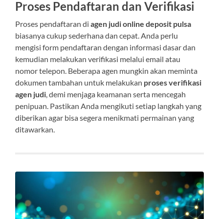
Proses Pendaftaran dan Verifikasi
Proses pendaftaran di
agen judi online deposit pulsa
biasanya cukup sederhana dan cepat. Anda perlu
mengisi form pendaftaran dengan informasi dasar dan
kemudian melakukan verifikasi melalui email atau
nomor telepon. Beberapa agen mungkin akan meminta
dokumen tambahan untuk melakukan
proses verifikasi
agen judi
, demi menjaga keamanan serta mencegah
penipuan. Pastikan Anda mengikuti setiap langkah yang
diberikan agar bisa segera menikmati permainan yang
ditawarkan.