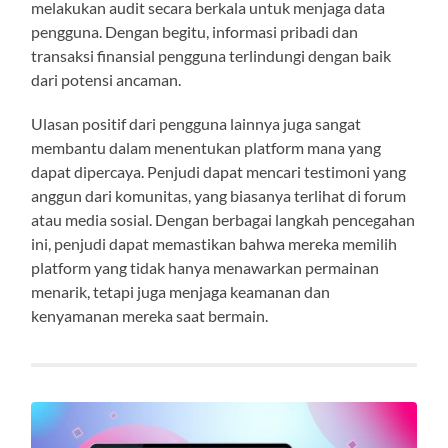
melakukan audit secara berkala untuk menjaga data
pengguna. Dengan begitu, informasi pribadi dan
transaksi finansial pengguna terlindungi dengan baik
dari potensi ancaman.
Ulasan positif dari pengguna lainnya juga sangat
membantu dalam menentukan platform mana yang
dapat dipercaya. Penjudi dapat mencari testimoni yang
anggun dari komunitas, yang biasanya terlihat di forum
atau media sosial. Dengan berbagai langkah pencegahan
ini, penjudi dapat memastikan bahwa mereka memilih
platform yang tidak hanya menawarkan permainan
menarik, tetapi juga menjaga keamanan dan
kenyamanan mereka saat bermain.