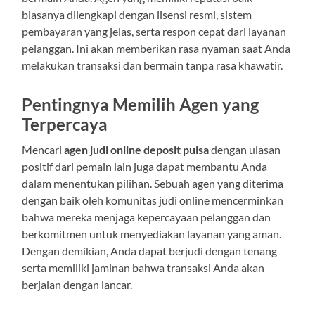
biasanya dilengkapi dengan lisensi resmi, sistem
pembayaran yang jelas, serta respon cepat dari layanan
pelanggan. Ini akan memberikan rasa nyaman saat Anda
melakukan transaksi dan bermain tanpa rasa khawatir.
Pentingnya Memilih Agen yang
Terpercaya
Mencari
agen judi online deposit pulsa
dengan ulasan
positif dari pemain lain juga dapat membantu Anda
dalam menentukan pilihan. Sebuah agen yang diterima
dengan baik oleh komunitas judi online mencerminkan
bahwa mereka menjaga kepercayaan pelanggan dan
berkomitmen untuk menyediakan layanan yang aman.
Dengan demikian, Anda dapat berjudi dengan tenang
serta memiliki jaminan bahwa transaksi Anda akan
berjalan dengan lancar.