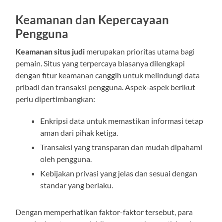
Keamanan dan Kepercayaan
Pengguna
Keamanan situs judi
merupakan prioritas utama bagi
pemain. Situs yang terpercaya biasanya dilengkapi
dengan fitur keamanan canggih untuk melindungi data
pribadi dan transaksi pengguna. Aspek-aspek berikut
perlu dipertimbangkan:
Enkripsi data untuk memastikan informasi tetap
aman dari pihak ketiga.
Transaksi yang transparan dan mudah dipahami
oleh pengguna.
Kebijakan privasi yang jelas dan sesuai dengan
standar yang berlaku.
Dengan memperhatikan faktor-faktor tersebut, para