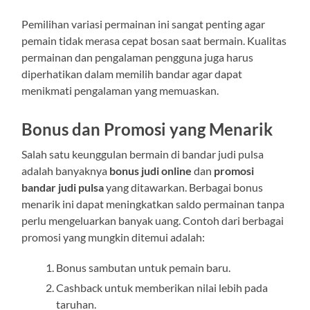
Pemilihan variasi permainan ini sangat penting agar
pemain tidak merasa cepat bosan saat bermain. Kualitas
permainan dan pengalaman pengguna juga harus
diperhatikan dalam memilih bandar agar dapat
menikmati pengalaman yang memuaskan.
Bonus dan Promosi yang Menarik
Salah satu keunggulan bermain di bandar judi pulsa
adalah banyaknya
bonus judi online
dan
promosi
bandar judi pulsa
yang ditawarkan. Berbagai bonus
menarik ini dapat meningkatkan saldo permainan tanpa
perlu mengeluarkan banyak uang. Contoh dari berbagai
promosi yang mungkin ditemui adalah:
Bonus sambutan untuk pemain baru.
Cashback untuk memberikan nilai lebih pada
taruhan.