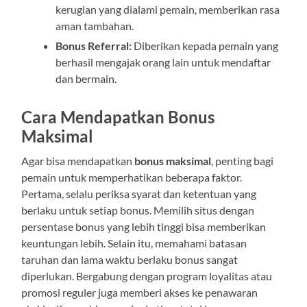
kerugian yang dialami pemain, memberikan rasa
aman tambahan.
Bonus Referral:
Diberikan kepada pemain yang
berhasil mengajak orang lain untuk mendaftar
dan bermain.
Cara Mendapatkan Bonus
Maksimal
Agar bisa mendapatkan
bonus maksimal
, penting bagi
pemain untuk memperhatikan beberapa faktor.
Pertama, selalu periksa syarat dan ketentuan yang
berlaku untuk setiap bonus. Memilih situs dengan
persentase bonus yang lebih tinggi bisa memberikan
keuntungan lebih. Selain itu, memahami batasan
taruhan dan lama waktu berlaku bonus sangat
diperlukan. Bergabung dengan program loyalitas atau
promosi reguler juga memberi akses ke penawaran