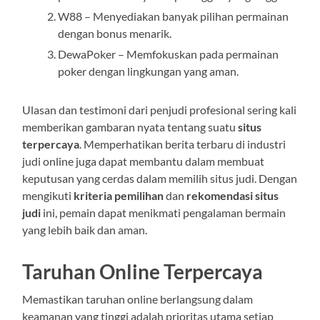
W88 – Menyediakan banyak pilihan permainan
dengan bonus menarik.
DewaPoker – Memfokuskan pada permainan
poker dengan lingkungan yang aman.
Ulasan dan testimoni dari penjudi profesional sering kali
memberikan gambaran nyata tentang suatu
situs
terpercaya
. Memperhatikan berita terbaru di industri
judi online juga dapat membantu dalam membuat
keputusan yang cerdas dalam memilih situs judi. Dengan
mengikuti
kriteria pemilihan
dan
rekomendasi situs
judi
ini, pemain dapat menikmati pengalaman bermain
yang lebih baik dan aman.
Taruhan Online Terpercaya
Memastikan taruhan online berlangsung dalam
keamanan yang tinggi adalah prioritas utama setiap