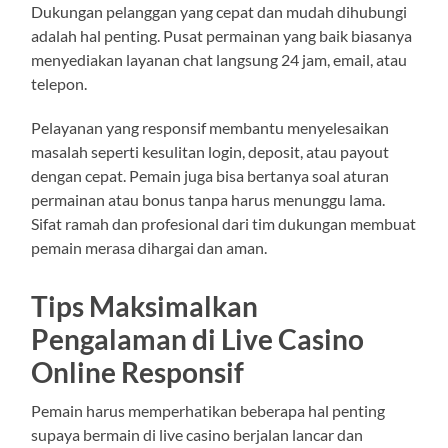
Dukungan pelanggan yang cepat dan mudah dihubungi
adalah hal penting. Pusat permainan yang baik biasanya
menyediakan layanan chat langsung 24 jam, email, atau
telepon.
Pelayanan yang responsif membantu menyelesaikan
masalah seperti kesulitan login, deposit, atau payout
dengan cepat. Pemain juga bisa bertanya soal aturan
permainan atau bonus tanpa harus menunggu lama.
Sifat ramah dan profesional dari tim dukungan membuat
pemain merasa dihargai dan aman.
Tips Maksimalkan
Pengalaman di Live Casino
Online Responsif
Pemain harus memperhatikan beberapa hal penting
supaya bermain di live casino berjalan lancar dan