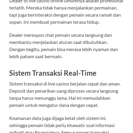
Dealer di live casino online umumnya adalah profesional
terlatih. Mereka tidak hanya menjalankan permainan,
tapi juga berinteraksi dengan pemain secara ramah dan
sopan. Ini membuat permainan terasa hidup.
Dealer merespon chat pemain secara langsung dan
membantu menjelaskan aturan saat dibutuhkan.
Dengan begitu, pemain bisa merasa lebih nyaman dan
lebih paham saat bermain.
Sistem Transaksi Real-Time
Sistem transaksi di live casino berjalan cepat dan aman.
Deposit dan penarikan uang diproses secara langsung
tanpa harus menunggu lama. Hal ini memudahkan
pemain untuk mengatur dana dengan cepat.
Keamanan data juga dijaga ketat oleh sistem ini,
sehingga pemain tidak perlu khawatir soal informasi
pribadi atau finansialnya. Semua proses transaksi