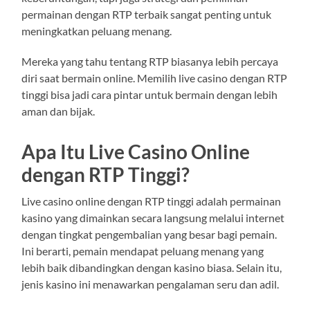
permainan dengan RTP terbaik sangat penting untuk
meningkatkan peluang menang.
Mereka yang tahu tentang RTP biasanya lebih percaya
diri saat bermain online. Memilih live casino dengan RTP
tinggi bisa jadi cara pintar untuk bermain dengan lebih
aman dan bijak.
Apa Itu Live Casino Online
dengan RTP Tinggi?
Live casino online dengan RTP tinggi adalah permainan
kasino yang dimainkan secara langsung melalui internet
dengan tingkat pengembalian yang besar bagi pemain.
Ini berarti, pemain mendapat peluang menang yang
lebih baik dibandingkan dengan kasino biasa. Selain itu,
jenis kasino ini menawarkan pengalaman seru dan adil.