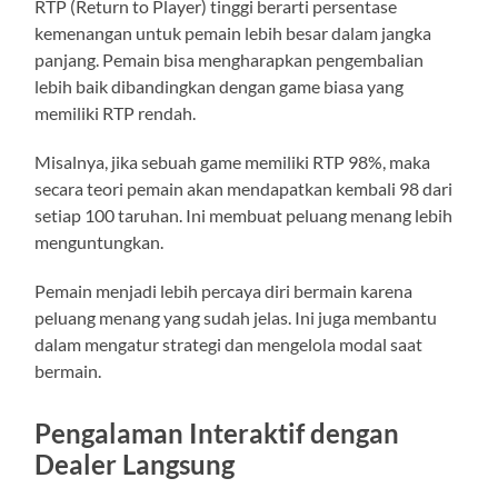
RTP (Return to Player) tinggi berarti persentase
kemenangan untuk pemain lebih besar dalam jangka
panjang. Pemain bisa mengharapkan pengembalian
lebih baik dibandingkan dengan game biasa yang
memiliki RTP rendah.
Misalnya, jika sebuah game memiliki RTP 98%, maka
secara teori pemain akan mendapatkan kembali 98 dari
setiap 100 taruhan. Ini membuat peluang menang lebih
menguntungkan.
Pemain menjadi lebih percaya diri bermain karena
peluang menang yang sudah jelas. Ini juga membantu
dalam mengatur strategi dan mengelola modal saat
bermain.
Pengalaman Interaktif dengan
Dealer Langsung