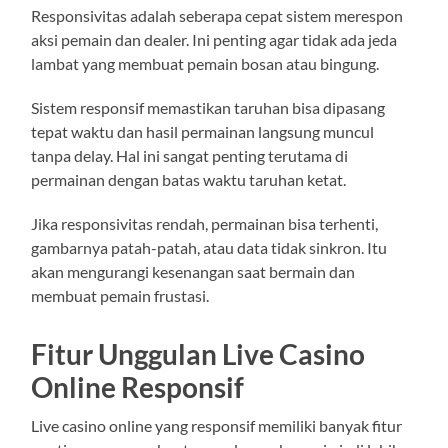
Responsivitas adalah seberapa cepat sistem merespon
aksi pemain dan dealer. Ini penting agar tidak ada jeda
lambat yang membuat pemain bosan atau bingung.
Sistem responsif memastikan taruhan bisa dipasang
tepat waktu dan hasil permainan langsung muncul
tanpa delay. Hal ini sangat penting terutama di
permainan dengan batas waktu taruhan ketat.
Jika responsivitas rendah, permainan bisa terhenti,
gambarnya patah-patah, atau data tidak sinkron. Itu
akan mengurangi kesenangan saat bermain dan
membuat pemain frustasi.
Fitur Unggulan Live Casino
Online Responsif
Live casino online yang responsif memiliki banyak fitur