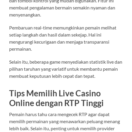
dan tombol kontrol yang mudah digunakan. Fitur ini
membuat pengalaman bermain semakin nyaman dan
menyenangkan.
Pembaruan real-time memungkinkan pemain melihat
setiap langkah dan hasil dalam sekejap. Hal ini
mengurangi kecurigaan dan menjaga transparansi
permainan.
Selain itu, beberapa game menyediakan statistik live dan
pilihan taruhan yang variatif untuk membantu pemain
membuat keputusan lebih cepat dan tepat.
Tips Memilih Live Casino
Online dengan RTP Tinggi
Pemain harus tahu cara mengecek RTP agar dapat
memilih permainan yang menawarkan peluang menang
lebih baik. Selain itu, penting untuk memilih provider