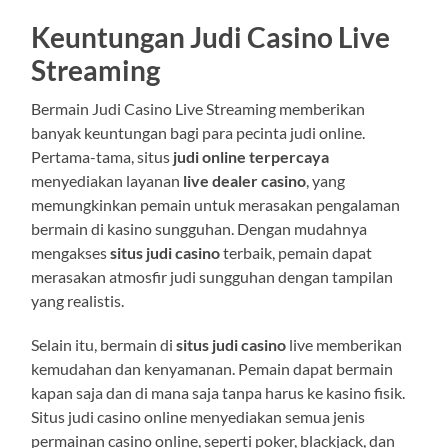
Keuntungan Judi Casino Live
Streaming
Bermain Judi Casino Live Streaming memberikan
banyak keuntungan bagi para pecinta judi online.
Pertama-tama, situs
judi online terpercaya
menyediakan layanan
live dealer casino
, yang
memungkinkan pemain untuk merasakan pengalaman
bermain di kasino sungguhan. Dengan mudahnya
mengakses
situs judi casino
terbaik, pemain dapat
merasakan atmosfir judi sungguhan dengan tampilan
yang realistis.
Selain itu, bermain di
situs judi casino
live memberikan
kemudahan dan kenyamanan. Pemain dapat bermain
kapan saja dan di mana saja tanpa harus ke kasino fisik.
Situs judi casino online menyediakan semua jenis
permainan casino online, seperti poker, blackjack, dan