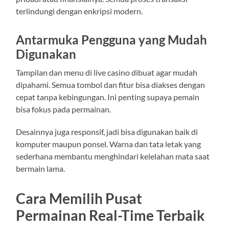
terlindungi dengan enkripsi modern.
Antarmuka Pengguna yang Mudah
Digunakan
Tampilan dan menu di live casino dibuat agar mudah
dipahami. Semua tombol dan fitur bisa diakses dengan
cepat tanpa kebingungan. Ini penting supaya pemain
bisa fokus pada permainan.
Desainnya juga responsif, jadi bisa digunakan baik di
komputer maupun ponsel. Warna dan tata letak yang
sederhana membantu menghindari kelelahan mata saat
bermain lama.
Cara Memilih Pusat
Permainan Real-Time Terbaik