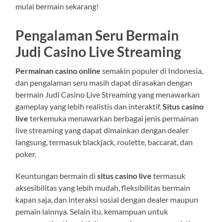
mulai bermain sekarang!
Pengalaman Seru Bermain
Judi Casino Live Streaming
Permainan casino online
semakin populer di Indonesia,
dan pengalaman seru masih dapat dirasakan dengan
bermain Judi Casino Live Streaming yang menawarkan
gameplay yang lebih realistis dan interaktif.
Situs casino
live
terkemuka menawarkan berbagai jenis permainan
live streaming yang dapat dimainkan dengan dealer
langsung, termasuk blackjack, roulette, baccarat, dan
poker.
Keuntungan bermain di
situs casino live
termasuk
aksesibilitas yang lebih mudah, fleksibilitas bermain
kapan saja, dan interaksi sosial dengan dealer maupun
pemain lainnya. Selain itu, kemampuan untuk