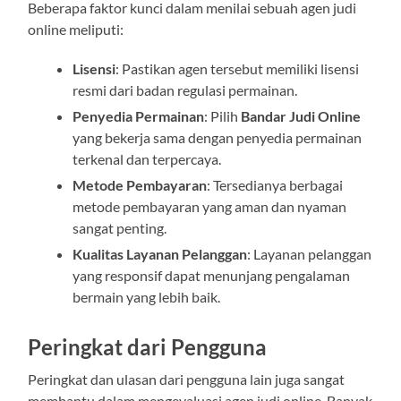
Beberapa faktor kunci dalam menilai sebuah agen judi
online meliputi:
Lisensi
: Pastikan agen tersebut memiliki lisensi
resmi dari badan regulasi permainan.
Penyedia Permainan
: Pilih
Bandar Judi Online
yang bekerja sama dengan penyedia permainan
terkenal dan terpercaya.
Metode Pembayaran
: Tersedianya berbagai
metode pembayaran yang aman dan nyaman
sangat penting.
Kualitas Layanan Pelanggan
: Layanan pelanggan
yang responsif dapat menunjang pengalaman
bermain yang lebih baik.
Peringkat dari Pengguna
Peringkat dan ulasan dari pengguna lain juga sangat
membantu dalam mengevaluasi agen judi online. Banyak