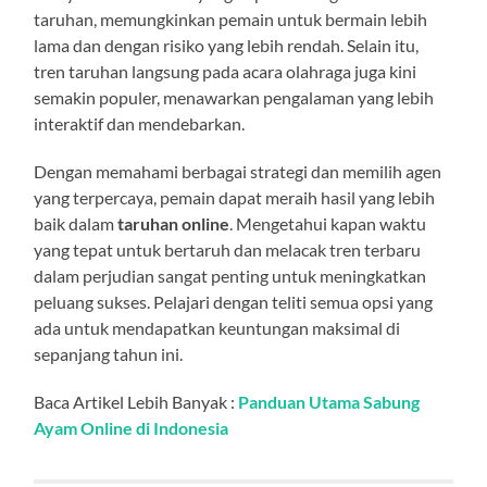
taruhan, memungkinkan pemain untuk bermain lebih
lama dan dengan risiko yang lebih rendah. Selain itu,
tren taruhan langsung pada acara olahraga juga kini
semakin populer, menawarkan pengalaman yang lebih
interaktif dan mendebarkan.
Dengan memahami berbagai strategi dan memilih agen
yang terpercaya, pemain dapat meraih hasil yang lebih
baik dalam
taruhan online
. Mengetahui kapan waktu
yang tepat untuk bertaruh dan melacak tren terbaru
dalam perjudian sangat penting untuk meningkatkan
peluang sukses. Pelajari dengan teliti semua opsi yang
ada untuk mendapatkan keuntungan maksimal di
sepanjang tahun ini.
Baca Artikel Lebih Banyak :
Panduan Utama Sabung
Ayam Online di Indonesia