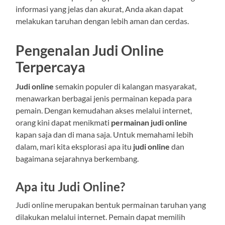
informasi yang jelas dan akurat, Anda akan dapat
melakukan taruhan dengan lebih aman dan cerdas.
Pengenalan Judi Online
Terpercaya
Judi online
semakin populer di kalangan masyarakat,
menawarkan berbagai jenis permainan kepada para
pemain. Dengan kemudahan akses melalui internet,
orang kini dapat menikmati
permainan judi online
kapan saja dan di mana saja. Untuk memahami lebih
dalam, mari kita eksplorasi apa itu
judi online
dan
bagaimana sejarahnya berkembang.
Apa itu Judi Online?
Judi online merupakan bentuk permainan taruhan yang
dilakukan melalui internet. Pemain dapat memilih