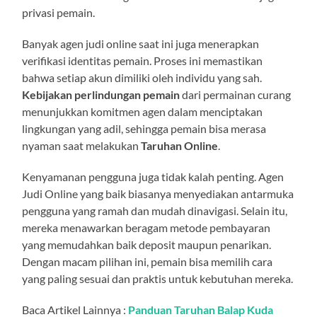
privasi pemain.
Banyak agen judi online saat ini juga menerapkan
verifikasi identitas pemain. Proses ini memastikan
bahwa setiap akun dimiliki oleh individu yang sah.
Kebijakan perlindungan pemain
dari permainan curang
menunjukkan komitmen agen dalam menciptakan
lingkungan yang adil, sehingga pemain bisa merasa
nyaman saat melakukan
Taruhan Online
.
Kenyamanan pengguna juga tidak kalah penting. Agen
Judi Online yang baik biasanya menyediakan antarmuka
pengguna yang ramah dan mudah dinavigasi. Selain itu,
mereka menawarkan beragam metode pembayaran
yang memudahkan baik deposit maupun penarikan.
Dengan macam pilihan ini, pemain bisa memilih cara
yang paling sesuai dan praktis untuk kebutuhan mereka.
Baca Artikel Lainnya :
Panduan Taruhan Balap Kuda