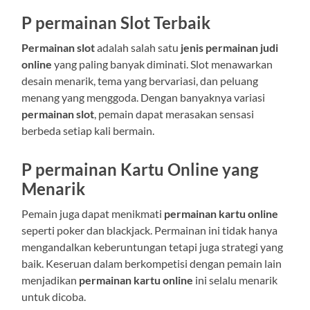
P permainan Slot Terbaik
Permainan slot
adalah salah satu
jenis permainan judi
online
yang paling banyak diminati. Slot menawarkan
desain menarik, tema yang bervariasi, dan peluang
menang yang menggoda. Dengan banyaknya variasi
permainan slot
, pemain dapat merasakan sensasi
berbeda setiap kali bermain.
P permainan Kartu Online yang
Menarik
Pemain juga dapat menikmati
permainan kartu online
seperti poker dan blackjack. Permainan ini tidak hanya
mengandalkan keberuntungan tetapi juga strategi yang
baik. Keseruan dalam berkompetisi dengan pemain lain
menjadikan
permainan kartu online
ini selalu menarik
untuk dicoba.