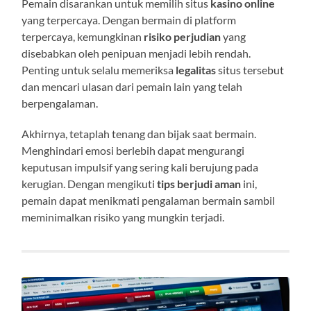
Pemain disarankan untuk memilih situs
kasino online
yang terpercaya. Dengan bermain di platform
terpercaya, kemungkinan
risiko perjudian
yang
disebabkan oleh penipuan menjadi lebih rendah.
Penting untuk selalu memeriksa
legalitas
situs tersebut
dan mencari ulasan dari pemain lain yang telah
berpengalaman.
Akhirnya, tetaplah tenang dan bijak saat bermain.
Menghindari emosi berlebih dapat mengurangi
keputusan impulsif yang sering kali berujung pada
kerugian. Dengan mengikuti
tips berjudi aman
ini,
pemain dapat menikmati pengalaman bermain sambil
meminimalkan risiko yang mungkin terjadi.