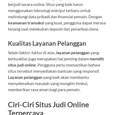
berjudi secara online. Situs yang baik harus
menggunakan teknologi enkripsi terbaru untuk
melindungi data pribadi dan finansial pemain. Dengan
keamanan transaksi
yang kuat, pengguna dapat merasa
tenang saat melakukan deposit dan penarikan dana.
Kualitas Layanan Pelanggan
Selain faktor-faktor di atas,
layanan pelanggan
yang
berkualitas juga merupakan hal penting dalam
memilih
situs judi online
. Pengguna perlu memastikan bahwa
situs tersebut menyediakan bantuan yang responsif.
Layanan pelanggan
yang baik akan membantu
menyelesaikan masalah yang mungkin timbul,
memberikan rasa aman bagi para pemain.
Ciri-Ciri Situs Judi Online
Terpercaya