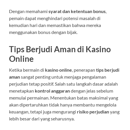
Dengan memahami
syarat dan ketentuan bonus
,
pemain dapat menghindari potensi masalah di
kemudian hari dan memastikan bahwa mereka
menggunakan bonus dengan bijak.
Tips Berjudi Aman di Kasino
Online
Ketika bermain di
kasino online
, penerapan
tips berjudi
aman
sangat penting untuk menjaga pengalaman
perjudian tetap positif. Salah satu langkah dasar adalah
menetapkan
kontrol anggaran
dengan jelas sebelum
memulai permainan. Menentukan batas maksimal yang
akan dipertaruhkan tidak hanya membantu mengelola
keuangan, tetapi juga mengurangi
risiko perjudian
yang
lebih besar dari yang seharusnya.