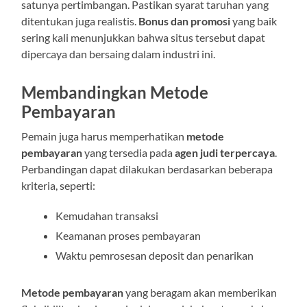
satunya pertimbangan. Pastikan syarat taruhan yang
ditentukan juga realistis.
Bonus dan promosi
yang baik
sering kali menunjukkan bahwa situs tersebut dapat
dipercaya dan bersaing dalam industri ini.
Membandingkan Metode
Pembayaran
Pemain juga harus memperhatikan
metode
pembayaran
yang tersedia pada
agen judi terpercaya
.
Perbandingan dapat dilakukan berdasarkan beberapa
kriteria, seperti:
Kemudahan transaksi
Keamanan proses pembayaran
Waktu pemrosesan deposit dan penarikan
Metode pembayaran
yang beragam akan memberikan