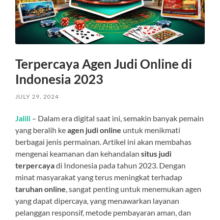
Terpercaya Agen Judi Online di
Indonesia 2023
JULY 29, 2024
Jalili
– Dalam era digital saat ini, semakin banyak pemain
yang beralih ke
agen judi online
untuk menikmati
berbagai jenis permainan. Artikel ini akan membahas
mengenai keamanan dan kehandalan
situs judi
terpercaya
di Indonesia pada tahun 2023. Dengan
minat masyarakat yang terus meningkat terhadap
taruhan online
, sangat penting untuk menemukan agen
yang dapat dipercaya, yang menawarkan layanan
pelanggan responsif, metode pembayaran aman, dan