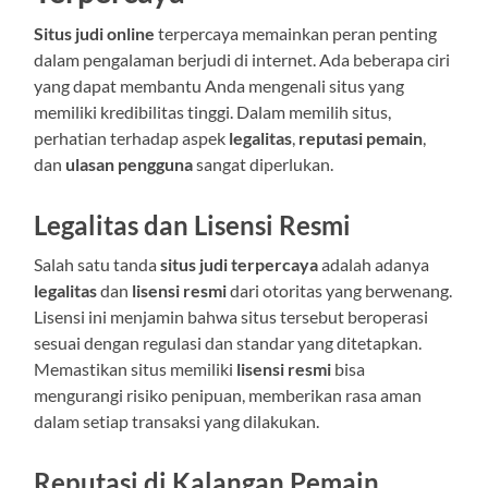
Situs judi online
terpercaya memainkan peran penting
dalam pengalaman berjudi di internet. Ada beberapa ciri
yang dapat membantu Anda mengenali situs yang
memiliki kredibilitas tinggi. Dalam memilih situs,
perhatian terhadap aspek
legalitas
,
reputasi pemain
,
dan
ulasan pengguna
sangat diperlukan.
Legalitas dan Lisensi Resmi
Salah satu tanda
situs judi terpercaya
adalah adanya
legalitas
dan
lisensi resmi
dari otoritas yang berwenang.
Lisensi ini menjamin bahwa situs tersebut beroperasi
sesuai dengan regulasi dan standar yang ditetapkan.
Memastikan situs memiliki
lisensi resmi
bisa
mengurangi risiko penipuan, memberikan rasa aman
dalam setiap transaksi yang dilakukan.
Reputasi di Kalangan Pemain