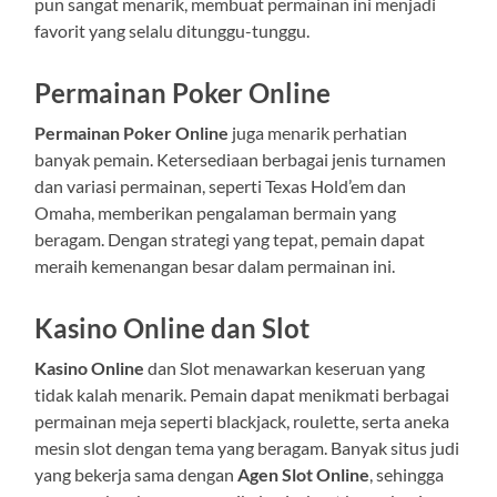
pun sangat menarik, membuat permainan ini menjadi
favorit yang selalu ditunggu-tunggu.
Permainan Poker Online
Permainan Poker Online
juga menarik perhatian
banyak pemain. Ketersediaan berbagai jenis turnamen
dan variasi permainan, seperti Texas Hold’em dan
Omaha, memberikan pengalaman bermain yang
beragam. Dengan strategi yang tepat, pemain dapat
meraih kemenangan besar dalam permainan ini.
Kasino Online dan Slot
Kasino Online
dan Slot menawarkan keseruan yang
tidak kalah menarik. Pemain dapat menikmati berbagai
permainan meja seperti blackjack, roulette, serta aneka
mesin slot dengan tema yang beragam. Banyak situs judi
yang bekerja sama dengan
Agen Slot Online
, sehingga