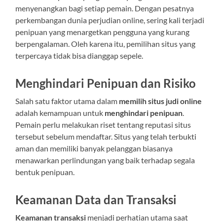
menyenangkan bagi setiap pemain. Dengan pesatnya
perkembangan dunia perjudian online, sering kali terjadi
penipuan yang menargetkan pengguna yang kurang
berpengalaman. Oleh karena itu, pemilihan situs yang
terpercaya tidak bisa dianggap sepele.
Menghindari Penipuan dan Risiko
Salah satu faktor utama dalam
memilih situs judi online
adalah kemampuan untuk
menghindari penipuan
.
Pemain perlu melakukan riset tentang reputasi situs
tersebut sebelum mendaftar. Situs yang telah terbukti
aman dan memiliki banyak pelanggan biasanya
menawarkan perlindungan yang baik terhadap segala
bentuk penipuan.
Keamanan Data dan Transaksi
Keamanan transaksi
menjadi perhatian utama saat