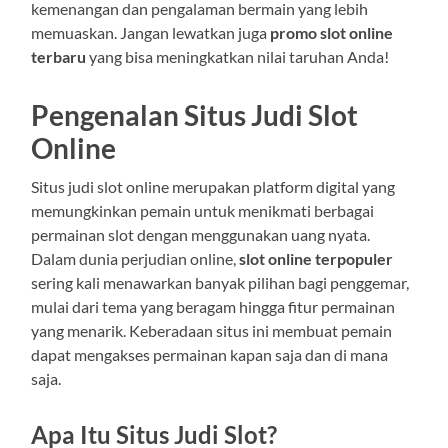
kemenangan dan pengalaman bermain yang lebih
memuaskan. Jangan lewatkan juga
promo slot online
terbaru
yang bisa meningkatkan nilai taruhan Anda!
Pengenalan Situs Judi Slot
Online
Situs judi slot online merupakan platform digital yang
memungkinkan pemain untuk menikmati berbagai
permainan slot dengan menggunakan uang nyata.
Dalam dunia perjudian online,
slot online terpopuler
sering kali menawarkan banyak pilihan bagi penggemar,
mulai dari tema yang beragam hingga fitur permainan
yang menarik. Keberadaan situs ini membuat pemain
dapat mengakses permainan kapan saja dan di mana
saja.
Apa Itu Situs Judi Slot?