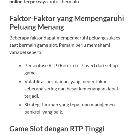
online terpercaya
untuk bermain.
Faktor-Faktor yang Mempengaruhi
Peluang Menang
Beberapa faktor dapat mempengaruhi peluang sukses
saat bermain game slot. Pemain perlu memahami
variabel seperti:
Persentase RTP (Return to Player) dari setiap
game.
Volatilitas permainan, yang menentukan
seberapa sering dan besar kemenangan dapat
terjadi.
Strategi taruhan yang tepat dan manajemen
bankroll yang baik.
Game Slot dengan RTP Tinggi