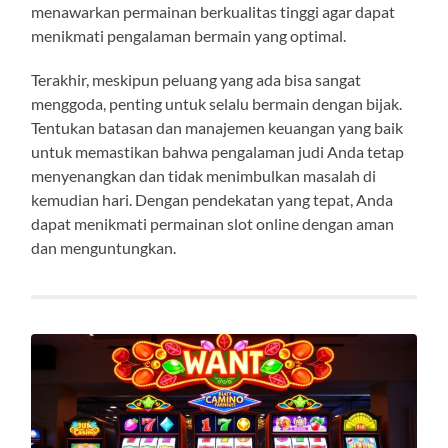
menawarkan permainan berkualitas tinggi agar dapat
menikmati pengalaman bermain yang optimal.
Terakhir, meskipun peluang yang ada bisa sangat
menggoda, penting untuk selalu bermain dengan bijak.
Tentukan batasan dan manajemen keuangan yang baik
untuk memastikan bahwa pengalaman judi Anda tetap
menyenangkan dan tidak menimbulkan masalah di
kemudian hari. Dengan pendekatan yang tepat, Anda
dapat menikmati permainan slot online dengan aman
dan menguntungkan.