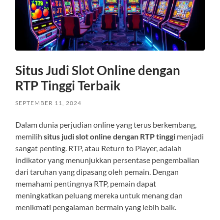
Situs Judi Slot Online dengan
RTP Tinggi Terbaik
SEPTEMBER 11, 2024
Dalam dunia perjudian online yang terus berkembang,
memilih
situs judi slot online dengan RTP tinggi
menjadi
sangat penting. RTP, atau Return to Player, adalah
indikator yang menunjukkan persentase pengembalian
dari taruhan yang dipasang oleh pemain. Dengan
memahami pentingnya RTP, pemain dapat
meningkatkan peluang mereka untuk menang dan
menikmati pengalaman bermain yang lebih baik.