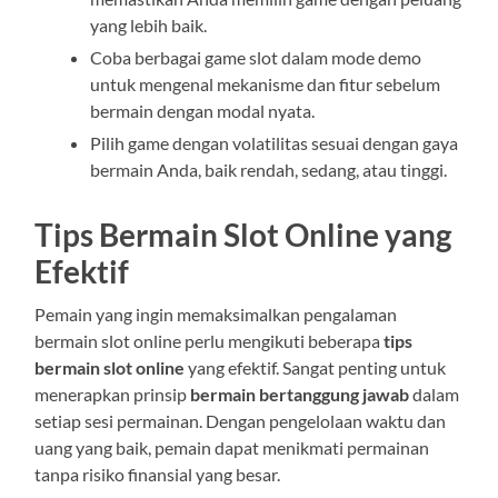
yang lebih baik.
Coba berbagai game slot dalam mode demo
untuk mengenal mekanisme dan fitur sebelum
bermain dengan modal nyata.
Pilih game dengan volatilitas sesuai dengan gaya
bermain Anda, baik rendah, sedang, atau tinggi.
Tips Bermain Slot Online yang
Efektif
Pemain yang ingin memaksimalkan pengalaman
bermain slot online perlu mengikuti beberapa
tips
bermain slot online
yang efektif. Sangat penting untuk
menerapkan prinsip
bermain bertanggung jawab
dalam
setiap sesi permainan. Dengan pengelolaan waktu dan
uang yang baik, pemain dapat menikmati permainan
tanpa risiko finansial yang besar.