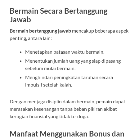
Bermain Secara Bertanggung
Jawab
Bermain bertanggung jawab
mencakup beberapa aspek
penting, antara lain:
Menetapkan batasan waktu bermain.
Menentukan jumlah uang yang siap dipasang
sebelum mulai bermain.
Menghindari peningkatan taruhan secara
impulsif setelah kalah.
Dengan menjaga disiplin dalam bermain, pemain dapat
merasakan kesenangan tanpa beban pikiran akibat
kerugian finansial yang tidak terduga.
Manfaat Menggunakan Bonus dan