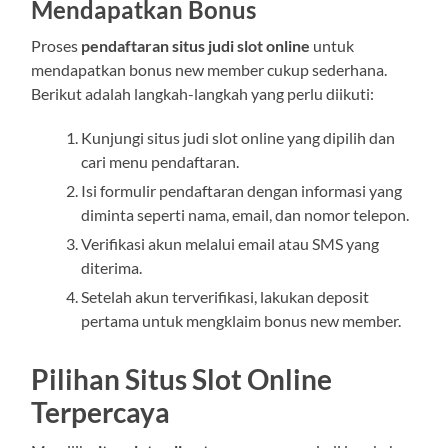
Mendapatkan Bonus
Proses
pendaftaran situs judi slot online
untuk
mendapatkan bonus new member cukup sederhana.
Berikut adalah langkah-langkah yang perlu diikuti:
Kunjungi situs judi slot online yang dipilih dan
cari menu pendaftaran.
Isi formulir pendaftaran dengan informasi yang
diminta seperti nama, email, dan nomor telepon.
Verifikasi akun melalui email atau SMS yang
diterima.
Setelah akun terverifikasi, lakukan deposit
pertama untuk mengklaim bonus new member.
Pilihan Situs Slot Online
Terpercaya