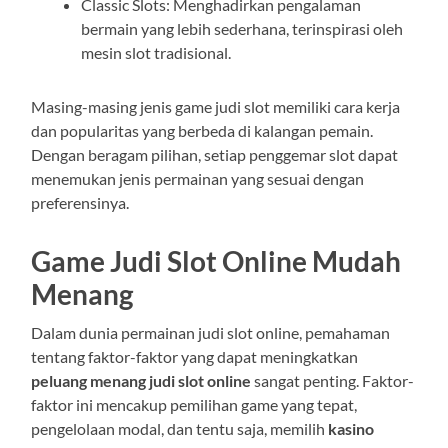
Classic Slots: Menghadirkan pengalaman
bermain yang lebih sederhana, terinspirasi oleh
mesin slot tradisional.
Masing-masing jenis game judi slot memiliki cara kerja
dan popularitas yang berbeda di kalangan pemain.
Dengan beragam pilihan, setiap penggemar slot dapat
menemukan jenis permainan yang sesuai dengan
preferensinya.
Game Judi Slot Online Mudah
Menang
Dalam dunia permainan judi slot online, pemahaman
tentang faktor-faktor yang dapat meningkatkan
peluang menang judi slot online
sangat penting. Faktor-
faktor ini mencakup pemilihan game yang tepat,
pengelolaan modal, dan tentu saja, memilih
kasino