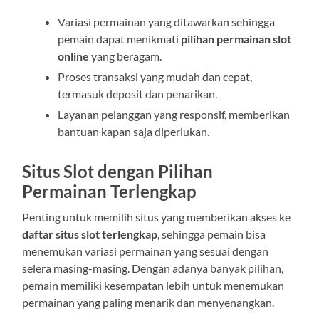
Variasi permainan yang ditawarkan sehingga
pemain dapat menikmati
pilihan permainan slot
online
yang beragam.
Proses transaksi yang mudah dan cepat,
termasuk deposit dan penarikan.
Layanan pelanggan yang responsif, memberikan
bantuan kapan saja diperlukan.
Situs Slot dengan Pilihan
Permainan Terlengkap
Penting untuk memilih situs yang memberikan akses ke
daftar situs slot terlengkap
, sehingga pemain bisa
menemukan variasi permainan yang sesuai dengan
selera masing-masing. Dengan adanya banyak pilihan,
pemain memiliki kesempatan lebih untuk menemukan
permainan yang paling menarik dan menyenangkan.