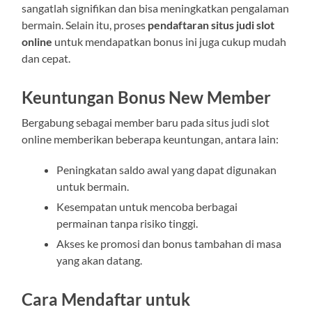
sangatlah signifikan dan bisa meningkatkan pengalaman
bermain. Selain itu, proses
pendaftaran situs judi slot
online
untuk mendapatkan bonus ini juga cukup mudah
dan cepat.
Keuntungan Bonus New Member
Bergabung sebagai member baru pada situs judi slot
online memberikan beberapa keuntungan, antara lain:
Peningkatan saldo awal yang dapat digunakan
untuk bermain.
Kesempatan untuk mencoba berbagai
permainan tanpa risiko tinggi.
Akses ke promosi dan bonus tambahan di masa
yang akan datang.
Cara Mendaftar untuk