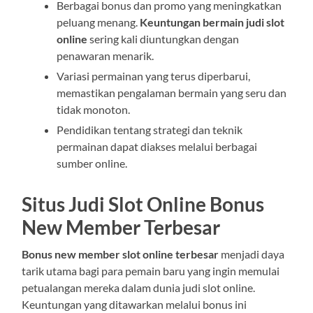
Berbagai bonus dan promo yang meningkatkan
peluang menang.
Keuntungan bermain judi slot
online
sering kali diuntungkan dengan
penawaran menarik.
Variasi permainan yang terus diperbarui,
memastikan pengalaman bermain yang seru dan
tidak monoton.
Pendidikan tentang strategi dan teknik
permainan dapat diakses melalui berbagai
sumber online.
Situs Judi Slot Online Bonus
New Member Terbesar
Bonus new member slot online terbesar
menjadi daya
tarik utama bagi para pemain baru yang ingin memulai
petualangan mereka dalam dunia judi slot online.
Keuntungan yang ditawarkan melalui bonus ini