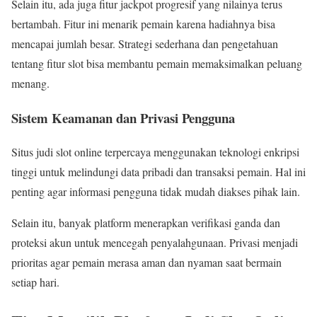
Selain itu, ada juga fitur jackpot progresif yang nilainya terus
bertambah. Fitur ini menarik pemain karena hadiahnya bisa
mencapai jumlah besar. Strategi sederhana dan pengetahuan
tentang fitur slot bisa membantu pemain memaksimalkan peluang
menang.
Sistem Keamanan dan Privasi Pengguna
Situs judi slot online terpercaya menggunakan teknologi enkripsi
tinggi untuk melindungi data pribadi dan transaksi pemain. Hal ini
penting agar informasi pengguna tidak mudah diakses pihak lain.
Selain itu, banyak platform menerapkan verifikasi ganda dan
proteksi akun untuk mencegah penyalahgunaan. Privasi menjadi
prioritas agar pemain merasa aman dan nyaman saat bermain
setiap hari.