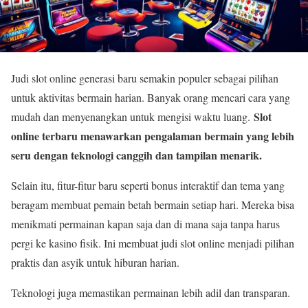
Judi slot online generasi baru semakin populer sebagai pilihan
untuk aktivitas bermain harian. Banyak orang mencari cara yang
Slot
mudah dan menyenangkan untuk mengisi waktu luang.
online terbaru menawarkan pengalaman bermain yang lebih
seru dengan teknologi canggih dan tampilan menarik.
Selain itu, fitur-fitur baru seperti bonus interaktif dan tema yang
beragam membuat pemain betah bermain setiap hari. Mereka bisa
menikmati permainan kapan saja dan di mana saja tanpa harus
pergi ke kasino fisik. Ini membuat judi slot online menjadi pilihan
praktis dan asyik untuk hiburan harian.
Teknologi juga memastikan permainan lebih adil dan transparan.