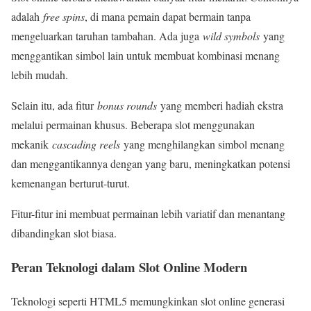
adalah
free spins
, di mana pemain dapat bermain tanpa
mengeluarkan taruhan tambahan. Ada juga
wild symbols
yang
menggantikan simbol lain untuk membuat kombinasi menang
lebih mudah.
Selain itu, ada fitur
bonus rounds
yang memberi hadiah ekstra
melalui permainan khusus. Beberapa slot menggunakan
mekanik
cascading reels
yang menghilangkan simbol menang
dan menggantikannya dengan yang baru, meningkatkan potensi
kemenangan berturut-turut.
Fitur-fitur ini membuat permainan lebih variatif dan menantang
dibandingkan slot biasa.
Peran Teknologi dalam Slot Online Modern
Teknologi seperti HTML5 memungkinkan slot online generasi