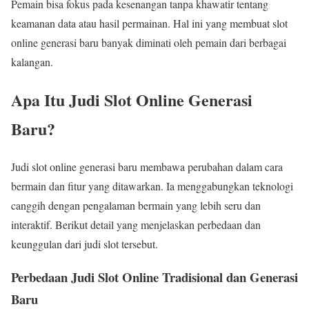
Pemain bisa fokus pada kesenangan tanpa khawatir tentang
keamanan data atau hasil permainan. Hal ini yang membuat slot
online generasi baru banyak diminati oleh pemain dari berbagai
kalangan.
Apa Itu Judi Slot Online Generasi
Baru?
Judi slot online generasi baru membawa perubahan dalam cara
bermain dan fitur yang ditawarkan. Ia menggabungkan teknologi
canggih dengan pengalaman bermain yang lebih seru dan
interaktif. Berikut detail yang menjelaskan perbedaan dan
keunggulan dari judi slot tersebut.
Perbedaan Judi Slot Online Tradisional dan Generasi
Baru