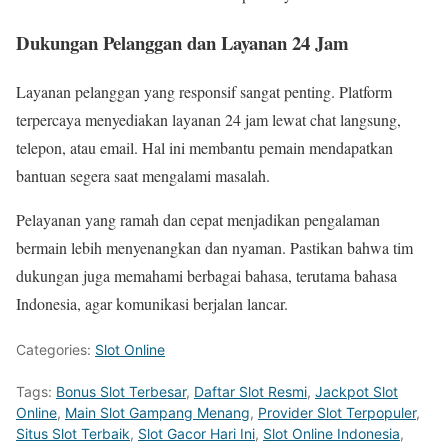
Dukungan Pelanggan dan Layanan 24 Jam
Layanan pelanggan yang responsif sangat penting. Platform
terpercaya menyediakan layanan 24 jam lewat chat langsung,
telepon, atau email. Hal ini membantu pemain mendapatkan
bantuan segera saat mengalami masalah.
Pelayanan yang ramah dan cepat menjadikan pengalaman
bermain lebih menyenangkan dan nyaman. Pastikan bahwa tim
dukungan juga memahami berbagai bahasa, terutama bahasa
Indonesia, agar komunikasi berjalan lancar.
Categories:
Slot Online
Tags:
Bonus Slot Terbesar
,
Daftar Slot Resmi
,
Jackpot Slot
Online
,
Main Slot Gampang Menang
,
Provider Slot Terpopuler
,
Situs Slot Terbaik
,
Slot Gacor Hari Ini
,
Slot Online Indonesia
,