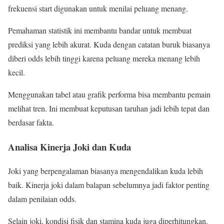
frekuensi start digunakan untuk menilai peluang menang.
Pemahaman statistik ini membantu bandar untuk membuat
prediksi yang lebih akurat. Kuda dengan catatan buruk biasanya
diberi odds lebih tinggi karena peluang mereka menang lebih
kecil.
Menggunakan tabel atau grafik performa bisa membantu pemain
melihat tren. Ini membuat keputusan taruhan jadi lebih tepat dan
berdasar fakta.
Analisa Kinerja Joki dan Kuda
Joki yang berpengalaman biasanya mengendalikan kuda lebih
baik. Kinerja joki dalam balapan sebelumnya jadi faktor penting
dalam penilaian odds.
Selain joki, kondisi fisik dan stamina kuda juga diperhitungkan.