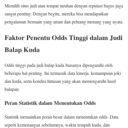
Memilih situs judi atau tempat taruhan dengan reputasi bagus juga
sangat penting. Dengan begitu, mereka bisa mendapatkan
pengalaman bermain yang aman dan peluang menang yang nyata.
Faktor Penentu Odds Tinggi dalam Judi
Balap Kuda
Odds tinggi pada judi balap kuda biasanya dipengaruhi oleh
beberapa hal penting. Ini termasuk data kinerja, kemampuan joki
dan kuda, serta kondisi lintasan yang akan memengaruhi hasil
balapan.
Peran Statistik dalam Menentukan Odds
Statistik memainkan peran besar dalam menentukan odds. Data
seperti kemenangan sebelumnya, waktu tempuh kuda, dan