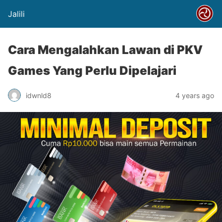
Jalili
Cara Mengalahkan Lawan di PKV
Games Yang Perlu Dipelajari
idwnld8
4 years ago