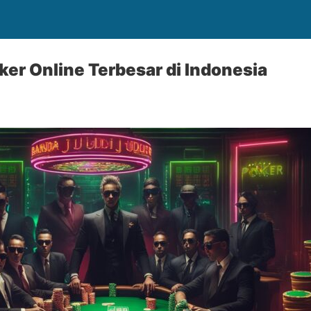
ker Online Terbesar di Indonesia