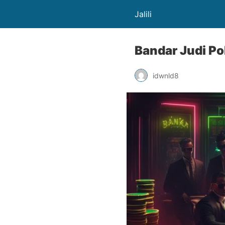
Jalili
Bandar Judi Po
idwnld8