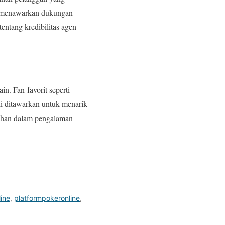
 menawarkan dukungan
ntang kredibilitas agen
. Fan-favorit seperti
li ditawarkan untuk menarik
bahan dalam pengalaman
ine
,
platformpokeronline
,