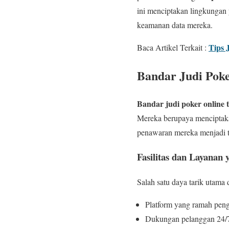
ini menciptakan lingkungan
keamanan data mereka.
Tips 
Baca Artikel Terkait :
Bandar Judi Poke
Bandar judi poker online 
Mereka berupaya menciptak
penawaran mereka menjadi t
Fasilitas dan Layanan 
Salah satu daya tarik utama 
Platform yang ramah pen
Dukungan pelanggan 24/7