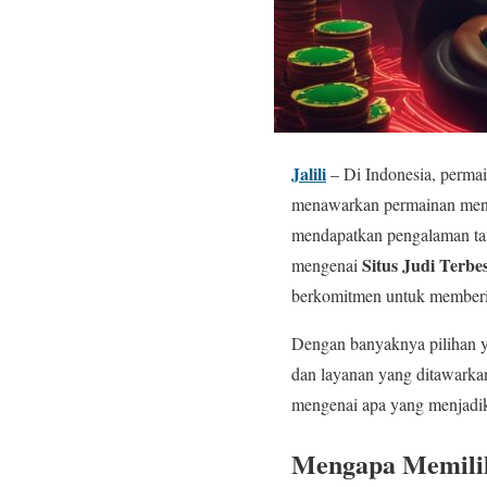
Jalili
– Di Indonesia, permai
menawarkan permainan mena
mendapatkan pengalaman tar
Situs Judi Terbe
mengenai
berkomitmen untuk member
Dengan banyaknya pilihan ya
dan layanan yang ditawarka
mengenai apa yang menjadika
Mengapa Memilih