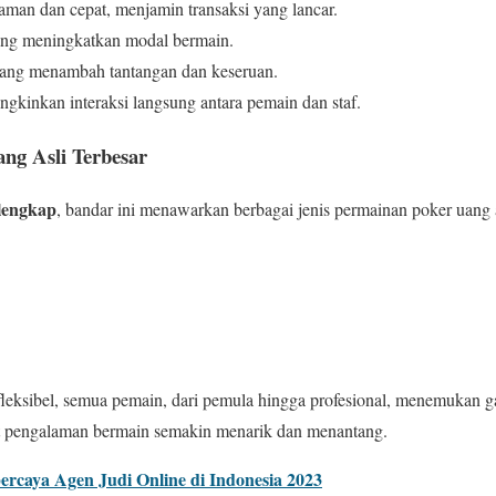
man dan cepat, menjamin transaksi yang lancar.
ang meningkatkan modal bermain.
yang menambah tantangan dan keseruan.
ngkinkan interaksi langsung antara pemain dan staf.
ng Asli Terbesar
rlengkap
, bandar ini menawarkan berbagai jenis permainan poker uang a
fleksibel, semua pemain, dari pemula hingga profesional, menemukan g
t pengalaman bermain semakin menarik dan menantang.
ercaya Agen Judi Online di Indonesia 2023