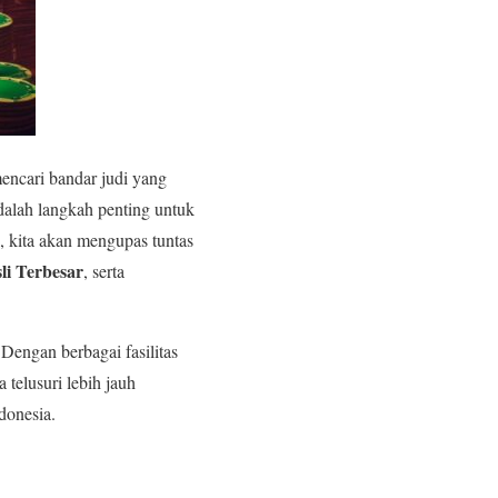
encari bandar judi yang
alah langkah penting untuk
, kita akan mengupas tuntas
i Terbesar
, serta
Dengan berbagai fasilitas
telusuri lebih jauh
donesia.