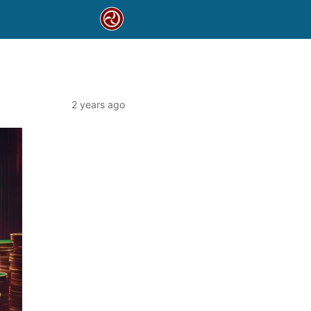
2 years ago