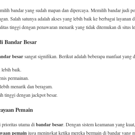
emilih bandar yang sudah mapan dan dipercaya. Memilih bandar judi po
an. Salah satunya adalah akses yang lebih baik ke berbagai layanan 
itas tinggi dengan penawaran menarik yang tidak ditemukan di situs le
i Bandar Besar
andar besar
sangat signifikan. Berikut adalah beberapa manfaat yang d
 lebih baik.
enis permainan.
lebih menarik dan beragam.
h tinggi dengan jackpot besar.
ayaan Pemain
bandar besar
 prioritas utama di
. Dengan sistem keamanan yang kuat,
ayaan pemain
juga meningkat ketika mereka bermain di bandar yang me