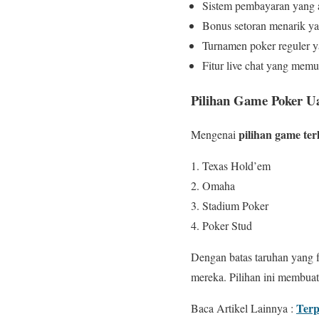
Sistem pembayaran yang a
Bonus setoran menarik y
Turnamen poker reguler 
Fitur live chat yang memu
Pilihan Game Poker Ua
pilihan game te
Mengenai
Texas Hold’em
Omaha
Stadium Poker
Poker Stud
Dengan batas taruhan yang 
mereka. Pilihan ini membua
Terp
Baca Artikel Lainnya :