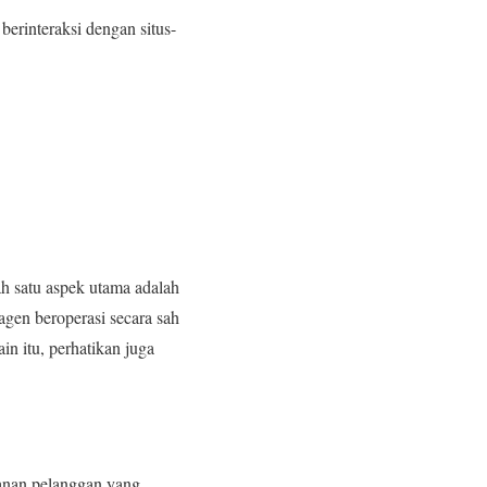
erinteraksi dengan situs-
h satu aspek utama adalah
agen beroperasi secara sah
n itu, perhatikan juga
anan pelanggan yang